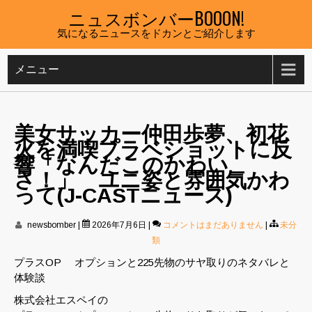
Skip
ニュスボンバーBOOON!
to
気になるニュースをドカンとご紹介します
content
メニュー
美女サッカー仲田歩夢、初花
火を満喫プラベショットに反
響「なんだこのかわい
さ！」 ユニ姿と雰囲気かわ
って(J-CASTニュース)
newsbomber
|
2026年7月6日
|
コメントはまだありません
|
未分
類
プラスOP オプションと225先物のサヤ取りのネタバレと
体験談
株式会社エスペイの