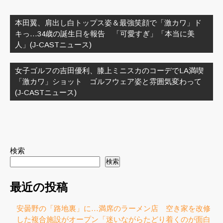
投
稿
本田翼、肩出し白トップス姿＆最強笑顔で「激カワ」ド
ナ
キっ…34歳の誕生日を報告 「可愛すぎ」「本当に美
ビ
人」(J-CASTニュース)
ゲ
ー
女子ゴルフの吉田優利、膝上ミニスカのコーデでLA満喫
シ
「激カワ」ショット ゴルフウェア姿と雰囲気変わって
ョ
(J-CASTニュース)
ン
検索
検索
最近の投稿
安曇野の「路地裏」に…満席のラーメン店 空き家を改修
した複合施設がオープン「迷いながらたどり着くのが面白