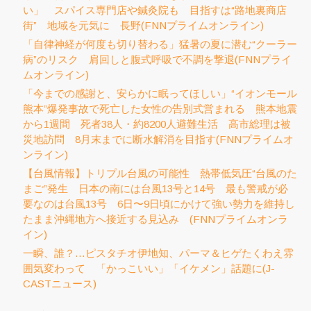
い」 スパイス専門店や鍼灸院も 目指すは“路地裏商店
街” 地域を元気に 長野(FNNプライムオンライン)
「自律神経が何度も切り替わる」猛暑の夏に潜む“クーラー
病”のリスク 肩回しと腹式呼吸で不調を撃退(FNNプライ
ムオンライン)
「今までの感謝と、安らかに眠ってほしい」“イオンモール
熊本”爆発事故で死亡した女性の告別式営まれる 熊本地震
から1週間 死者38人・約8200人避難生活 高市総理は被
災地訪問 8月末までに断水解消を目指す(FNNプライムオ
ンライン)
【台風情報】トリプル台風の可能性 熱帯低気圧“台風のた
まご”発生 日本の南には台風13号と14号 最も警戒が必
要なのは台風13号 6日〜9日頃にかけて強い勢力を維持し
たまま沖縄地方へ接近する見込み (FNNプライムオンラ
イン)
一瞬、誰？…ピスタチオ伊地知、パーマ＆ヒゲたくわえ雰
囲気変わって 「かっこいい」「イケメン」話題に(J-
CASTニュース)