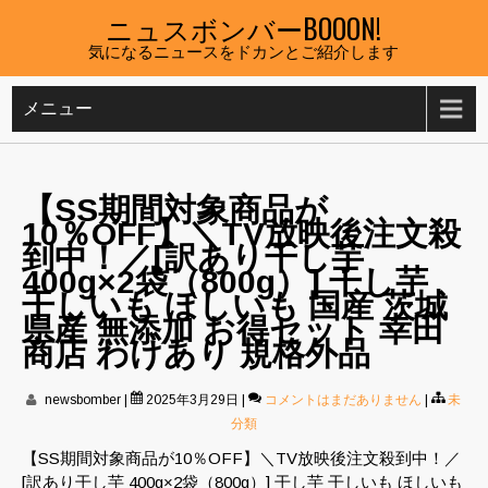
Skip
ニュスボンバーBOOON!
to
気になるニュースをドカンとご紹介します
content
メニュー
【SS期間対象商品が
10％OFF】＼TV放映後注文殺
到中！／[訳あり干し芋
400g×2袋（800g）] 干し芋
干しいも ほしいも 国産 茨城
県産 無添加 お得セット 幸田
商店 わけあり 規格外品
newsbomber
|
2025年3月29日
|
コメントはまだありません
|
未
分類
【SS期間対象商品が10％OFF】＼TV放映後注文殺到中！／
[訳あり干し芋 400g×2袋（800g）] 干し芋 干しいも ほしいも