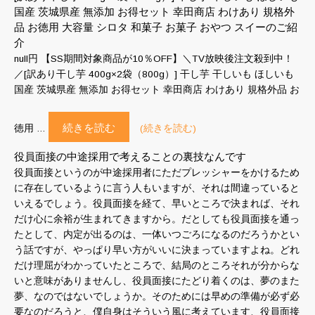
国産 茨城県産 無添加 お得セット 幸田商店 わけあり 規格外
品 お徳用 大容量 シロタ 和菓子 お菓子 おやつ スイーのご紹
介
null円 【SS期間対象商品が10％OFF】＼TV放映後注文殺到中！
／[訳あり干し芋 400g×2袋（800g）] 干し芋 干しいも ほしいも
国産 茨城県産 無添加 お得セット 幸田商店 わけあり 規格外品 お
続きを読む
徳用 …
(続きを読む)
役員面接の中途採用で考えることの裏技なんです
役員面接というのが中途採用者にただプレッシャーをかけるため
に存在しているように言う人もいますが、それは間違っていると
いえるでしょう。役員面接を経て、早いところで決まれば、それ
だけ心に余裕が生まれてきますから。だとしても役員面接を通っ
たとして、内定が出るのは、一体いつごろになるのだろうかとい
う話ですが、やっぱり早い方がいいに決まっていますよね。どれ
だけ理屈がわかっていたところで、結局のところそれが分からな
いと意味がありませんし、役員面接にたどり着くのは、夢のまた
夢、なのではないでしょうか。そのためには早めの準備が必ず必
要なのだろうと、僕自身はそういう風に考えています、役員面接