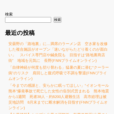
検索
検索
最近の投稿
安曇野の「路地裏」に…満席のラーメン店 空き家を改修
した複合施設がオープン「迷いながらたどり着くのが面白
い」 スパイス専門店や鍼灸院も 目指すは“路地裏商店
街” 地域を元気に 長野(FNNプライムオンライン)
「自律神経が何度も切り替わる」猛暑の夏に潜む“クーラー
病”のリスク 肩回しと腹式呼吸で不調を撃退(FNNプライ
ムオンライン)
「今までの感謝と、安らかに眠ってほしい」“イオンモール
熊本”爆発事故で死亡した女性の告別式営まれる 熊本地震
から1週間 死者38人・約8200人避難生活 高市総理は被
災地訪問 8月末までに断水解消を目指す(FNNプライムオ
ンライン)