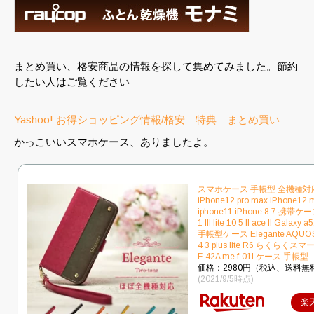
まとめ買い、格安商品の情報を探して集めてみました。節約
したい人はご覧ください
Yashoo! お得ショッピング情報/格安 特典 まとめ買い
かっこいいスマホケース、ありましたよ。
スマホケース 手帳型 全機種対
iPhone12 pro max iPhone12 m
iphone11 iPhone 8 7 携帯ケース
1 III lite 10 5 II ace II Galaxy 
手帳型ケース Elegante AQUOS
4 3 plus lite R6 らくらく
F-42A me f-01l ケース 手帳型
価格：2980円（税込、送料無料
(2021/9/5時点)
楽