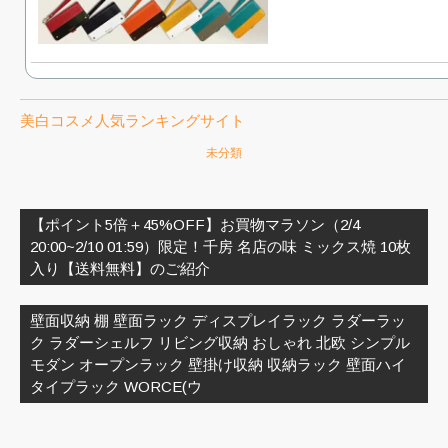
美白コスメ人気ランキングサイト
未分類
投
稿
【ポイント5倍＋45%OFF】お買物マラソン（2/4
ナ
20:00~2/10 01:59）限定！千房 名店の味 ミックス焼 10枚
ビ
入り【送料無料】のご紹介
ゲ
ー
壁面収納 棚 壁面ラック ディスプレイラック ラダーラッ
シ
ク ラダーシェルフ リビング収納 おしゃれ 北欧 シンプル
ョ
モダン オープンラック 壁掛け収納 収納ラック 壁面ハイ
ン
タイプラック WORCE(ウ