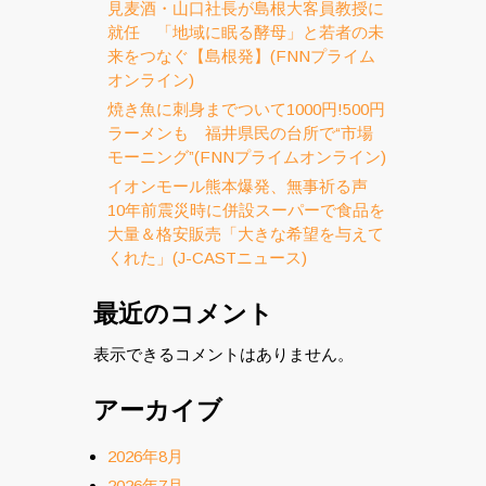
見麦酒・山口社長が島根大客員教授に
就任 「地域に眠る酵母」と若者の未
来をつなぐ【島根発】(FNNプライム
オンライン)
焼き魚に刺身までついて1000円!500円
ラーメンも 福井県民の台所で“市場
モーニング”(FNNプライムオンライン)
イオンモール熊本爆発、無事祈る声
10年前震災時に併設スーパーで食品を
大量＆格安販売「大きな希望を与えて
くれた」(J-CASTニュース)
最近のコメント
表示できるコメントはありません。
アーカイブ
2026年8月
2026年7月