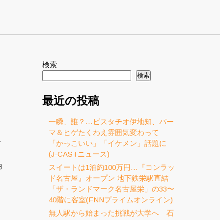
検索
検索
最近の投稿
一瞬、誰？…ピスタチオ伊地知、パー
マ＆ヒゲたくわえ雰囲気変わって
「かっこいい」「イケメン」話題に
ズ
(J-CASTニュース)
納
スイートは1泊約100万円…『コンラッ
ド名古屋』オープン 地下鉄栄駅直結
「ザ・ランドマーク名古屋栄」の33〜
40階に客室(FNNプライムオンライン)
無人駅から始まった挑戦が大学へ 石