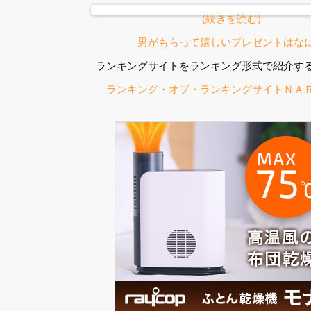
(続きを読む)
投
稿
男がもらって嬉しいプレゼントはな
ナ
ランキングサイトをランキング形式で紹介す
ビ
ゲ
ランキング・オブ・ランキングサイトＮＡ
ー
シ
ョ
ン