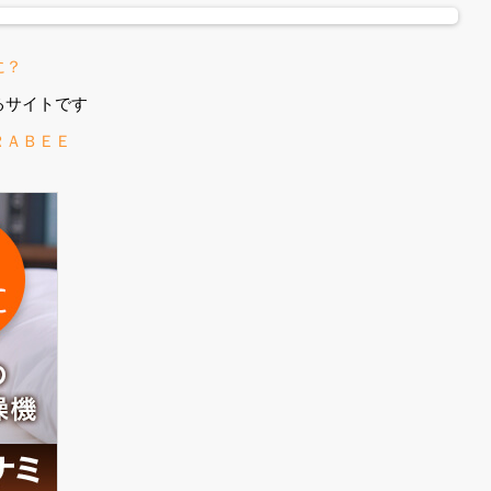
に？
るサイトです
ＲＡＢＥＥ