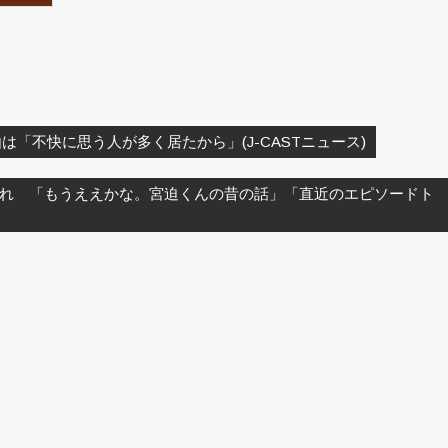
「不快に思う人が多く居たから」(J-CASTニュース)
れ 「もうええかな。宮迫くんの昔の話」「直近のエピソードト