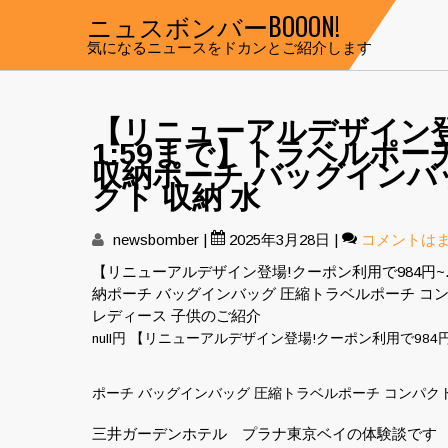
Skip
ニュスボンバーBOOON!
to
気になるニュースをドカンとご紹介します
content
【リニューアルデザイン登場
1:59まで】トラベルポーチ
収納ポーチ バッグインバ
クト 収納 水
newsbomber
|
2025年3月28日
|
コメントは
【リニューアルデザイン登場!クーポン利用で984円~♪9/
納ポーチ バッグインバッグ 圧縮トラベルポーチ コン
レディース 子供のご紹介
null円 【リニューアルデザイン登場!クーポン利用で984円~
ポーチ バッグインバッグ 圧縮トラベルポーチ コンパクト
三井ガーデンホテル プラナ東京ベイの体験談です