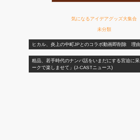
気になるアイデアグッズ大集合
未分類
ヒカル、炎上の中町JPとのコラボ動画即削除 理由は
粗品、若手時代のナンパ話をいまだにする宮迫に呆
ークで楽しませて」(J-CASTニュース)