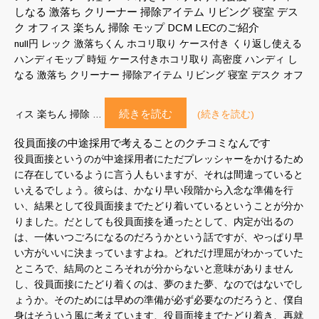
しなる 激落ち クリーナー 掃除アイテム リビング 寝室 デス
ク オフィス 楽ちん 掃除 モップ DCM LECのご紹介
null円 レック 激落ちくん ホコリ取り ケース付き くり返し使える
ハンディモップ 時短 ケース付きホコリ取り 高密度 ハンディ し
なる 激落ち クリーナー 掃除アイテム リビング 寝室 デスク オフ
続きを読む
ィス 楽ちん 掃除 …
(続きを読む)
役員面接の中途採用で考えることのクチコミなんです
役員面接というのが中途採用者にただプレッシャーをかけるため
に存在しているように言う人もいますが、それは間違っていると
いえるでしょう。彼らは、かなり早い段階から入念な準備を行
い、結果として役員面接までたどり着いているということが分か
りました。だとしても役員面接を通ったとして、内定が出るの
は、一体いつごろになるのだろうかという話ですが、やっぱり早
い方がいいに決まっていますよね。どれだけ理屈がわかっていた
ところで、結局のところそれが分からないと意味がありません
し、役員面接にたどり着くのは、夢のまた夢、なのではないでし
ょうか。そのためには早めの準備が必ず必要なのだろうと、僕自
身はそういう風に考えています、役員面接までたどり着き、再就