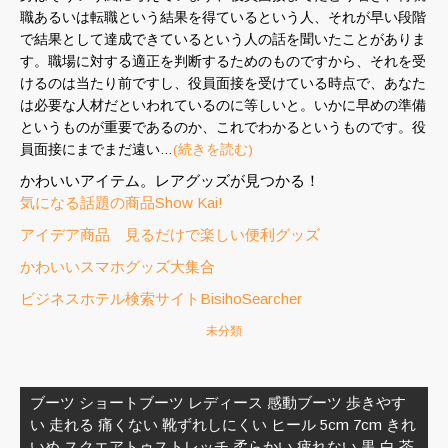
職あるいは転職という結果を得ているという人、それが早い段階
で結果として達成できているという人の話を聞いたことがありま
す。職場に対する適正を判断するためのものですから、それを受
けるのは当たり前ですし、役員面接を受けている時点で、あなた
は必要な人材だといわれているのに等しいと。いかに早めの準備
というものが重要であるのか、これでわかるというものです。役
員面接にまでまだ遠い…
(続きを読む)
かわいいアイテム。レアグッズが見つかる！
気になる話題の商品Show Kai!
アイデア商品 見るだけで楽しい便利グッズ
かわいいスマホグッズ大集合
ビジネスホテル検索サイトBisihoSearcher
未分類
投
稿
ブーツ ショートブーツ レディース 感動ブーツ 歩きやす
ナ
い 走れる 痛くない 靴ずれしにくい ヒール 5cm 7cm きれ
ビ
いめ スクエアトゥストレッチ 柔らかい 疲れない 黒 白 茶