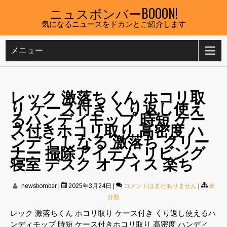
Skip
ニュスボンバーBOOON!
to
気になるニュースをドカンとご紹介します
content
メニュー
レック 激落ちくん ホコリ取
り ケース付き くり返し使え
るハンディモップ 時短 ケー
ス付きホコリ取り 高密度 ハ
ンディ しなる 激落ち クリー
ナー 掃除アイテム リビング
寝室 デスク オフィス 楽ち
newsbomber
|
2025年3月24日
|
コメントはまだありません
|
未
分類
レック 激落ちくん ホコリ取り ケース付き くり返し使えるハ
ンディモップ 時短 ケース付きホコリ取り 高密度 ハンディ