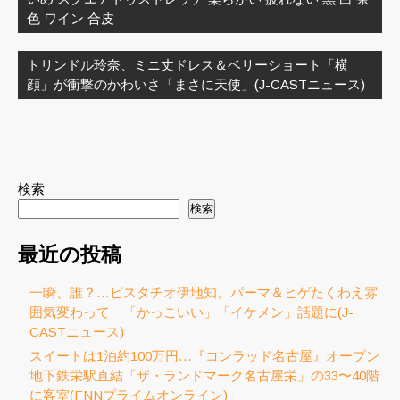
ゲ
色 ワイン 合皮
ー
シ
トリンドル玲奈、ミニ丈ドレス＆ベリーショート「横
ョ
顔」が衝撃のかわいさ「まさに天使」(J-CASTニュース)
ン
検索
検索
最近の投稿
一瞬、誰？…ピスタチオ伊地知、パーマ＆ヒゲたくわえ雰
囲気変わって 「かっこいい」「イケメン」話題に(J-
CASTニュース)
スイートは1泊約100万円…『コンラッド名古屋』オープン
地下鉄栄駅直結「ザ・ランドマーク名古屋栄」の33〜40階
に客室(FNNプライムオンライン)