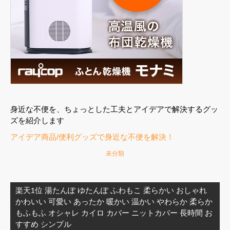
身近な不便を、ちょっとした工夫とアイデアで解決するグッ
ズを紹介します
アイデア商品/便利グッズで身近な不便を解決！
未分類
投
稿
楽天1位 湯たんぽ ゆたんぽ ふわもこ 柔らかい おしゃれ
ナ
かわいい 可愛い あったか 暖かい 温かい やわらか 柔らか
ビ
もふもふ オシャレ カイロ カバー ニットカバー 長時間 お
ゲ
すすめ シンプル