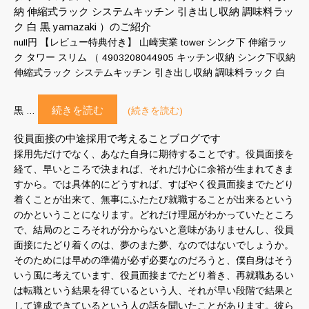
納 伸縮式ラック システムキッチン 引き出し収納 調味料ラッ
ク 白 黒 yamazaki ）のご紹介
null円 【レビュー特典付き】 山崎実業 tower シンク下 伸縮ラッ
ク タワー スリム （ 4903208044905 キッチン収納 シンク下収納
伸縮式ラック システムキッチン 引き出し収納 調味料ラック 白
続きを読む
黒 …
(続きを読む)
役員面接の中途採用で考えることブログです
採用先だけでなく、あなた自身に期待することです。役員面接を
経て、早いところで決まれば、それだけ心に余裕が生まれてきま
すから。では具体的にどうすれば、すばやく役員面接までたどり
着くことが出来て、無事にふたたび就職することが出来るという
のかということになります。どれだけ理屈がわかっていたところ
で、結局のところそれが分からないと意味がありませんし、役員
面接にたどり着くのは、夢のまた夢、なのではないでしょうか。
そのためには早めの準備が必ず必要なのだろうと、僕自身はそう
いう風に考えています、役員面接までたどり着き、再就職あるい
は転職という結果を得ているという人、それが早い段階で結果と
して達成できているという人の話を聞いたことがあります。彼ら