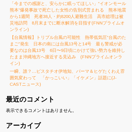
「今までの感謝と、安らかに眠ってほしい」“イオンモール
熊本”爆発事故で死亡した女性の告別式営まれる 熊本地震
から1週間 死者38人・約8200人避難生活 高市総理は被
災地訪問 8月末までに断水解消を目指す(FNNプライムオ
ンライン)
【台風情報】トリプル台風の可能性 熱帯低気圧“台風のた
まご”発生 日本の南には台風13号と14号 最も警戒が必
要なのは台風13号 6日〜9日頃にかけて強い勢力を維持し
たまま沖縄地方へ接近する見込み (FNNプライムオンラ
イン)
一瞬、誰？…ピスタチオ伊地知、パーマ＆ヒゲたくわえ雰
囲気変わって 「かっこいい」「イケメン」話題に(J-
CASTニュース)
最近のコメント
表示できるコメントはありません。
アーカイブ