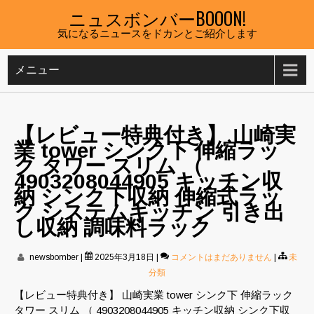
Skip
ニュスボンバーBOOON!
to
気になるニュースをドカンとご紹介します
content
メニュー
【レビュー特典付き】 山崎実
業 tower シンク下 伸縮ラッ
ク タワー スリム （
4903208044905 キッチン収
納 シンク下収納 伸縮式ラッ
ク システムキッチン 引き出
し収納 調味料ラック
newsbomber
|
2025年3月18日
|
コメントはまだありません
|
未
分類
【レビュー特典付き】 山崎実業 tower シンク下 伸縮ラック
タワー スリム （ 4903208044905 キッチン収納 シンク下収