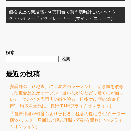
ー
シ
価格以上の満足感? 50万円台で買う腕時計この1本：タ
ョ
グ・ホイヤー「アクアレーサー」(マイナビニュース)
ン
検索
検索
最近の投稿
安曇野の「路地裏」に…満席のラーメン店 空き家を改修
した複合施設がオープン「迷いながらたどり着くのが面白
い」 スパイス専門店や鍼灸院も 目指すは“路地裏商店
街” 地域を元気に 長野(FNNプライムオンライン)
「自律神経が何度も切り替わる」猛暑の夏に潜む“クーラー
病”のリスク 肩回しと腹式呼吸で不調を撃退(FNNプライ
ムオンライン)