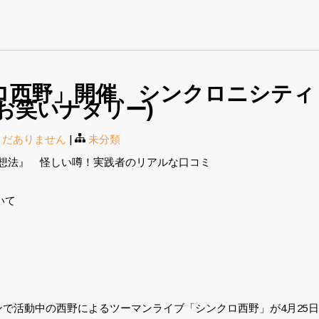
ロ西野」開催、シンクロニシティ
お笑いナタリー)
まだありません
|
未分類
予想法』 怪しい噂！実践者のリアルな口コミ
いて
で活動中の西野によるツーマンライブ「シンクロ西野」が4月25日