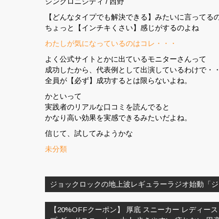
シンクロニシティ / 西野
【どんなタイプでも解決できる】みたいに言ってる
ちょっと【インチキくさい】感じがするのよね
わたしが気になっているのはコレ・・・
よく公式サイトとかに出ているモニターさんって
成功したから、代表例として出演しているわけで・
全員が【必ず】成功するとは限らないよね。
かといって
実践者のリアルな口コミを読んでると
かなり高い効果を実感できるみたいだよね。
信じて、試してみようかな
未分類
投
稿
ジョックロックの地上波レギュラーラジオ始動「ジ
ナ
ビ
【20%OFFクーポン】 厚底 スニーカー レディース
ゲ