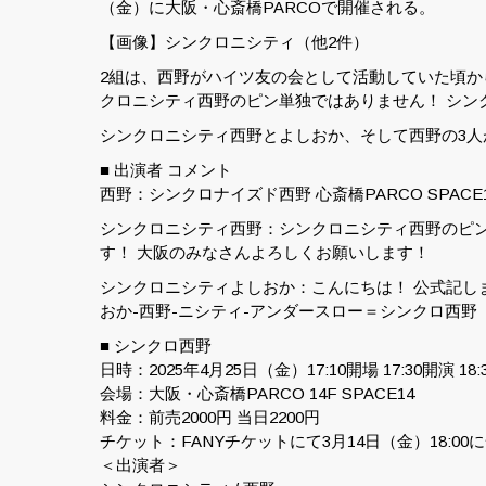
（金）に大阪・心斎橋PARCOで開催される。
【画像】シンクロニシティ（他2件）
2組は、西野がハイツ友の会として活動していた頃
クロニシティ西野のピン単独ではありません！ シン
シンクロニシティ西野とよしおか、そして西野の3
■ 出演者 コメント
西野：シンクロナイズド西野 心斎橋PARCO SPACE
シンクロニシティ西野：シンクロニシティ西野のピン
す！ 大阪のみなさんよろしくお願いします！
シンクロニシティよしおか：こんにちは！ 公式記しま
おか-西野-ニシティ-アンダースロー＝シンクロ西野
■ シンクロ西野
日時：2025年4月25日（金）17:10開場 17:30開演 1
会場：大阪・心斎橋PARCO 14F SPACE14
料金：前売2000円 当日2200円
チケット：FANYチケットにて3月14日（金）18:00
＜出演者＞