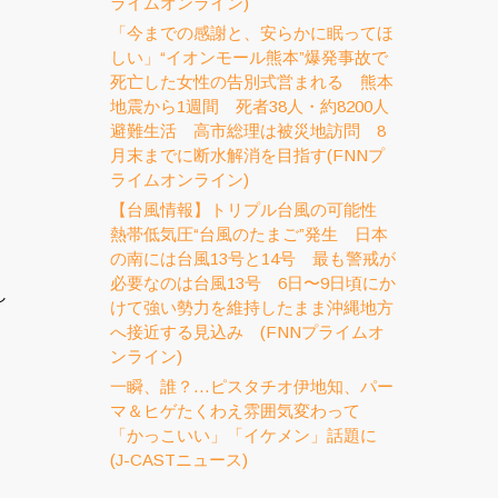
ライムオンライン)
「今までの感謝と、安らかに眠ってほ
しい」“イオンモール熊本”爆発事故で
死亡した女性の告別式営まれる 熊本
地震から1週間 死者38人・約8200人
避難生活 高市総理は被災地訪問 8
月末までに断水解消を目指す(FNNプ
ライムオンライン)
【台風情報】トリプル台風の可能性
熱帯低気圧“台風のたまご”発生 日本
の南には台風13号と14号 最も警戒が
必要なのは台風13号 6日〜9日頃にか
し
けて強い勢力を維持したまま沖縄地方
へ接近する見込み (FNNプライムオ
ンライン)
一瞬、誰？…ピスタチオ伊地知、パー
マ＆ヒゲたくわえ雰囲気変わって
「かっこいい」「イケメン」話題に
(J-CASTニュース)