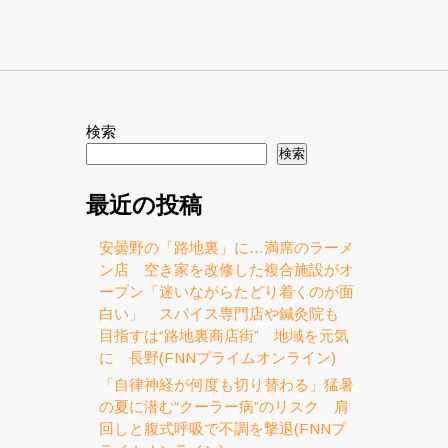
検索
検索
最近の投稿
安曇野の「路地裏」に…満席のラーメ
ン店 空き家を改修した複合施設がオ
ープン「迷いながらたどり着くのが面
白い」 スパイス専門店や鍼灸院も
目指すは“路地裏商店街” 地域を元気
に 長野(FNNプライムオンライン)
「自律神経が何度も切り替わる」猛暑
の夏に潜む“クーラー病”のリスク 肩
回しと腹式呼吸で不調を撃退(FNNプ