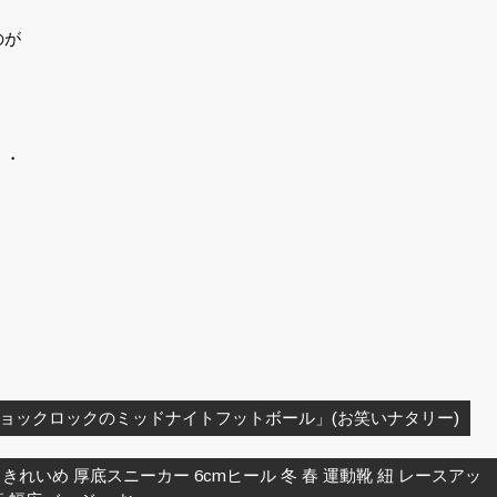
のが
・・
ョックロックのミッドナイトフットボール」(お笑いナタリー)
 きれいめ 厚底スニーカー 6cmヒール 冬 春 運動靴 紐 レースアッ