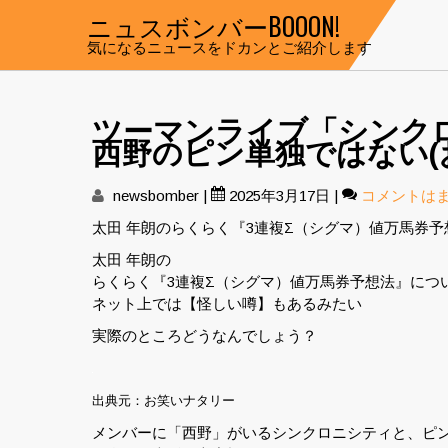
Skip
ニュスボンバーBOOON!
to
気になるニュースをドカンとご紹介します
content
ツーマンライブ「シンク
西野のピン単独ではない(
newsbomber
|
2025年3月17日
|
コメントは
太田 年朗のらくらく『3連複Σ（シグマ）値万馬券
太田 年朗の
らくらく『3連複Σ（シグマ）値万馬券予想法』につ
ネット上では【怪しい噂】もあるみたい
実際のところどうなんでしょう？
出典元：お笑いナタリー
メンバーに「西野」がいるシンクロニシティと、ピン