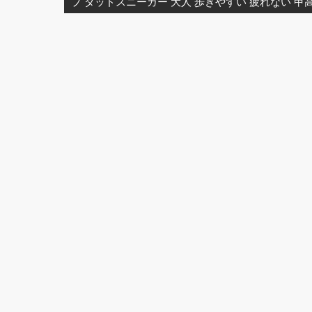
プ ダッドスニーカー 大人 歩きやすい 疲れない 甲高
ー
シ
ョ
ン