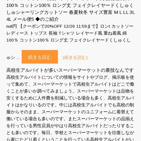
100％ コットン100％ ロング丈 フェイクレイヤードくしゅく
しゅシャーリングカットソー 春夏秋冬 サイズ豊富 M L LL 3L
4L メール便5 ◆のご紹介
null円 【クーポンで20%OFF 12/26 11:59まで】ロンt カットソー
レディース トップス 長袖 Tシャツ レイヤード風 重ね着風 綿
100％ コットン100％ ロング丈 フェイクレイヤードくしゅくし
続きを読む
ゅシ …
(続きを読む)
高校生アルバイトが多いスーパーマーケットの裏技なんです
高校生アルバイトについての情報をサイトやブログ、掲示板を使
って集めて、スーパーマーケットで高校生アルバイトはどこで働
くことが多いか調べてみましょう。スーパーマーケットは品物を
安くするために人件費を削減している場合も多く、高校生アルバ
イトはかなりいるのです。中には高校生アルバイトでも高校の制
服からそのまま、スーパーマーケットのユニフォームに着替えて
働いている場合も多いのです。またスーパーマーケットの品揃え
を行っている男性店員がやはり高校生アルバイトだったりするこ
とも多いのです。毎日、学校とスーパーマーケットを往復しなが
ら家にたどり着くということを行っている高校生アルバイトがい