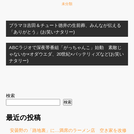
未分類
投
稿
ブラマヨ吉田＆チュート徳井の生前葬、みんなが伝える
ナ
「ありがとう」(お笑いナタリー)
ビ
ゲ
ABCラジオで深夜帯番組「がっちゃんこ」始動 素敵じ
ー
ゃないか×オダウエダ、20世紀×バッテリィズなど(お笑い
シ
ナタリー)
ョ
ン
検索
検索
最近の投稿
安曇野の「路地裏」に…満席のラーメン店 空き家を改修