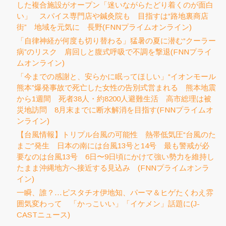
した複合施設がオープン「迷いながらたどり着くのが面白
い」 スパイス専門店や鍼灸院も 目指すは“路地裏商店
街” 地域を元気に 長野(FNNプライムオンライン)
「自律神経が何度も切り替わる」猛暑の夏に潜む“クーラー
病”のリスク 肩回しと腹式呼吸で不調を撃退(FNNプライ
ムオンライン)
「今までの感謝と、安らかに眠ってほしい」“イオンモール
熊本”爆発事故で死亡した女性の告別式営まれる 熊本地震
から1週間 死者38人・約8200人避難生活 高市総理は被
災地訪問 8月末までに断水解消を目指す(FNNプライムオ
ンライン)
【台風情報】トリプル台風の可能性 熱帯低気圧“台風のた
まご”発生 日本の南には台風13号と14号 最も警戒が必
要なのは台風13号 6日〜9日頃にかけて強い勢力を維持し
たまま沖縄地方へ接近する見込み (FNNプライムオンラ
イン)
一瞬、誰？…ピスタチオ伊地知、パーマ＆ヒゲたくわえ雰
囲気変わって 「かっこいい」「イケメン」話題に(J-
CASTニュース)