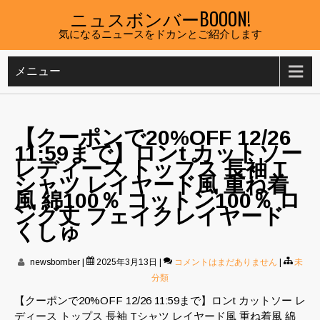
Skip
ニュスボンバーBOOON!
to
気になるニュースをドカンとご紹介します
content
メニュー
【クーポンで20%OFF 12/26
11:59まで】ロンt カットソー
レディース トップス 長袖 T
シャツ レイヤード風 重ね着
風 綿100％ コットン100％ ロ
ング丈 フェイクレイヤード
くしゅ
newsbomber
|
2025年3月13日
|
コメントはまだありません
|
未
分類
【クーポンで20%OFF 12/26 11:59まで】ロンt カットソー レ
ディース トップス 長袖 Tシャツ レイヤード風 重ね着風 綿