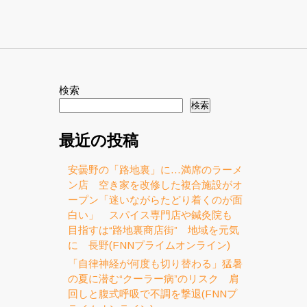
検索
検索
最近の投稿
安曇野の「路地裏」に…満席のラーメ
ン店 空き家を改修した複合施設がオ
見
ープン「迷いながらたどり着くのが面
白い」 スパイス専門店や鍼灸院も
目指すは“路地裏商店街” 地域を元気
に 長野(FNNプライムオンライン)
「自律神経が何度も切り替わる」猛暑
の夏に潜む“クーラー病”のリスク 肩
回しと腹式呼吸で不調を撃退(FNNプ