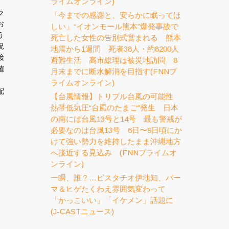
ライムオンライン)
ラ
「今までの感謝と、安らかに眠ってほ
お
しい」“イオンモール熊本”爆発事故で
う
死亡した女性の告別式営まれる 熊本
況
地震から1週間 死者38人・約8200人
接
避難生活 高市総理は被災地訪問 8
確
月末までに断水解消を目指す(FNNプ
ライムオンライン)
配
【台風情報】トリプル台風の可能性
熱帯低気圧“台風のたまご”発生 日本
の南には台風13号と14号 最も警戒が
必要なのは台風13号 6日〜9日頃にか
けて強い勢力を維持したまま沖縄地方
へ接近する見込み (FNNプライムオ
ンライン)
一瞬、誰？…ピスタチオ伊地知、パー
マ＆ヒゲたくわえ雰囲気変わって
「かっこいい」「イケメン」話題に
(J-CASTニュース)