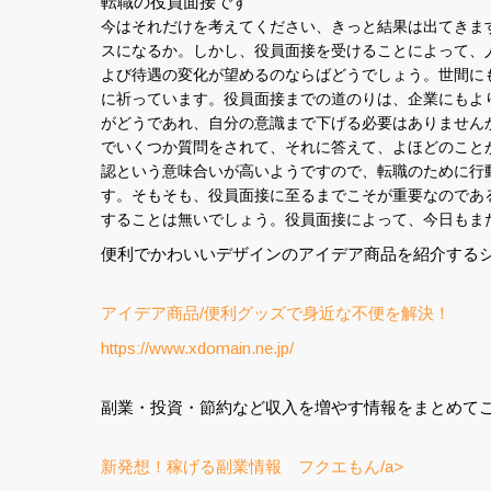
転職の役員面接です
今はそれだけを考えてください、きっと結果は出てきま
スになるか。しかし、役員面接を受けることによって、
よび待遇の変化が望めるのならばどうでしょう。世間に
に祈っています。役員面接までの道のりは、企業にもよ
がどうであれ、自分の意識まで下げる必要はありません
でいくつか質問をされて、それに答えて、よほどのこと
認という意味合いが高いようですので、転職のために行
す。そもそも、役員面接に至るまでこそが重要なのであ
することは無いでしょう。役員面接によって、今日もま
便利でかわいいデザインのアイデア商品を紹介する
アイデア商品/便利グッズで身近な不便を解決！
https://www.xdomain.ne.jp/
副業・投資・節約など収入を増やす情報をまとめて
新発想！稼げる副業情報 フクエもん/a>