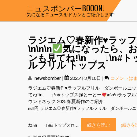
Skip
ニュスボンバーBOOON!
to
気になるニュースをドカンとご紹介します
content
ラジエム♡春新作
♥️
ラッフ
\n\n\n
気になったら、お
ンも見てね!\n ↓\n#
ルフリル トップス
newsbomber
|
2025年3月10日
|
コメントは
ラジエム♡春新作
♥️
ラッフルフリル ダンボールニット\n
てね!\n ↓\n#トップス@とーとー
\n\n\nラッ
ウンドネック 2025春夏新作のご紹介
null円 ラジエム♡春新作
♥️
ラッフルフリル ダンボールニット
続きを読む
ね!\n ↓\n#トップス@ …
(続きを