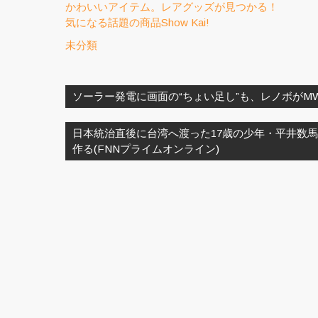
かわいいアイテム。レアグッズが見つかる！
気になる話題の商品Show Kai!
未分類
投
稿
ソーラー発電に画面の“ちょい足し”も、レノボがM
ナ
ビ
日本統治直後に台湾へ渡った17歳の少年・平井数
ゲ
作る(FNNプライムオンライン)
ー
シ
ョ
ン