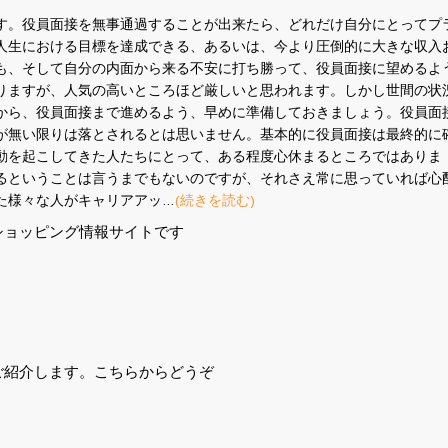
す。役員面接を無事通過することが出来たら、どれだけ自分にとってプ
人生における目標を達成できる、あるいは、今より圧倒的に大きな収入
も、そして自分の内面から来る不安に打ち勝って、役員面接に望めるよ
りますが、人気の高いところほど厳しいと思われます。しかし世間の状
から、役員面接まで進めるよう、早めに準備しておきましょう。役員面
が無い限りは落とされるとは思いません。基本的に役員面接は最終的に
動を起こしてきた人たちにとって、ある程度心休まるところではありま
るということは言うまでもないのですが、それさえ常に思っていれば心
た様々な人がキャリアアッ…
(続きを読む)
ショッピング情報サイトです
ご紹介します。こちらからどうぞ