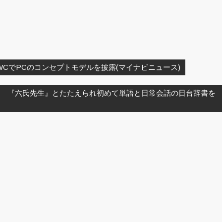
WCでPCのコンセプトモデルを披露(マイナビニュース)
馬 『六氏先生』とたたえられ初めて単語と日常会話の日台辞書を