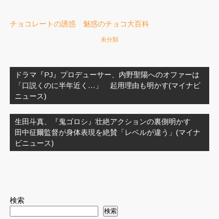
チョコレートの誘惑 魅惑のチョコ大百科
未分類
投
稿
ドラマ『PJ』プロデューサー、内野聖陽へのオファーは
ナ
「口説くのに半年近く…」 起用理由も明かす(マイナビ
ビ
ニュース)
ゲ
ー
生田斗真、『鬼ゴロシ』壮絶アクションの裏側明かす
シ
田中征爾監督が身体表現を絶賛「レベルが違う」(マイナ
ョ
ビニュース)
ン
検索
検索