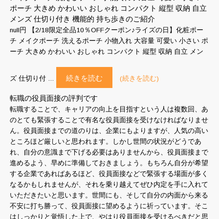
ポーチ 大きめ かわいい おしゃれ コンパクト 縦型 収納 自立
メンズ 仕切り付き 機能的 持ち歩きのご紹介
null円 【2/18限定全品10％OFFクーポン♪ライズの日】化粧ポー
チ メイクポーチ 洗えるポーチ 小物入れ 大容量 可愛い 小さい ポ
ーチ 大きめ かわいい おしゃれ コンパクト 縦型 収納 自立 メン
続きを読む
ズ 仕切り付 …
(続きを読む)
転職の役員面接の評判です
転職することで、キャリアの向上を目指すという人は複数回、あ
のとても緊張することで有名な役員面接を受けなければなりませ
ん。役員面接までの道のりは、企業にもよりますが、人気の高い
ところほど厳しいと思われます。しかし世間の状況がどうであ
れ、自分の意識まで下げる必要はありませんから、役員面接まで
進めるよう、早めに準備しておきましょう。もちろん自分が希望
する企業であればあるほど、役員面接などで緊張する場面が多く
なるかもしれませんが、それを乗り越えてぜひ内定を手に入れて
いただきたいと思います。世間にも、そして自分の内面から来る
不安に打ち勝って、役員面接に望めるように祈っています。そこ
はしっかりと覚悟した上で、やはり役員面接を受けるべきだと思