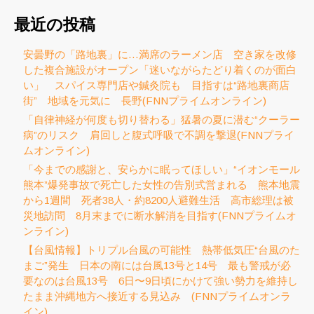
最近の投稿
安曇野の「路地裏」に…満席のラーメン店 空き家を改修
した複合施設がオープン「迷いながらたどり着くのが面白
い」 スパイス専門店や鍼灸院も 目指すは“路地裏商店
街” 地域を元気に 長野(FNNプライムオンライン)
「自律神経が何度も切り替わる」猛暑の夏に潜む“クーラー
病”のリスク 肩回しと腹式呼吸で不調を撃退(FNNプライ
ムオンライン)
「今までの感謝と、安らかに眠ってほしい」“イオンモール
熊本”爆発事故で死亡した女性の告別式営まれる 熊本地震
から1週間 死者38人・約8200人避難生活 高市総理は被
災地訪問 8月末までに断水解消を目指す(FNNプライムオ
ンライン)
【台風情報】トリプル台風の可能性 熱帯低気圧“台風のた
まご”発生 日本の南には台風13号と14号 最も警戒が必
要なのは台風13号 6日〜9日頃にかけて強い勢力を維持し
たまま沖縄地方へ接近する見込み (FNNプライムオンラ
イン)