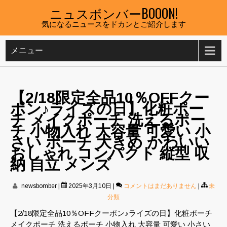
Skip
ニュスボンバーBOOON!
to
気になるニュースをドカンとご紹介します
content
メニュー
【2/18限定全品10％OFFクー
ポン♪ライズの日】化粧ポー
チ メイクポーチ 洗えるポー
チ 小物入れ 大容量 可愛い 小
さい ポーチ 大きめ かわいい
おしゃれ コンパクト 縦型 収
納 自立 メンズ
newsbomber
|
2025年3月10日
|
コメントはまだありません
|
未
分類
【2/18限定全品10％OFFクーポン♪ライズの日】化粧ポーチ
メイクポーチ 洗えるポーチ 小物入れ 大容量 可愛い 小さい