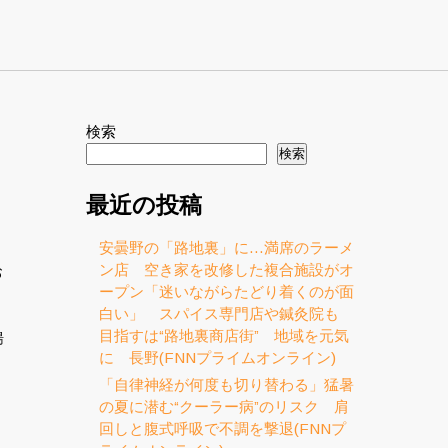
検索
検索
最近の投稿
安曇野の「路地裏」に…満席のラーメ
ン店 空き家を改修した複合施設がオ
お
ープン「迷いながらたどり着くのが面
白い」 スパイス専門店や鍼灸院も
目指すは“路地裏商店街” 地域を元気
湯
に 長野(FNNプライムオンライン)
「自律神経が何度も切り替わる」猛暑
の夏に潜む“クーラー病”のリスク 肩
回しと腹式呼吸で不調を撃退(FNNプ