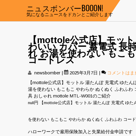
Skip
ニュスボンバーBOOON!
to
気になるニュースをドカンとご紹介します
content
【mottole公式店】モッ
わいい カバー 蓄電式 長時
れ お湯を使わない もこも
コードレス
newsbomber
|
2025年3月7日
|
コメントはま
【mottole公式店】モットル 湯たんぽ 充電式 ゆたん
湯を使わない もこもこ やわらか ぬくぬく ふわふわ 
具 おしゃれ mottole MTL-W001のご紹介
null円 【mottole公式店】モットル 湯たんぽ 充電式 
を使わない もこもこ やわらか ぬくぬく ふわふわ コード
ハローワークで雇用保険加入と失業給付金申請です