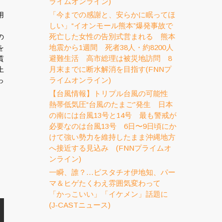
ライムオンライン)
、
「今までの感謝と、安らかに眠ってほ
用
しい」“イオンモール熊本”爆発事故で
。
死亡した女性の告別式営まれる 熊本
の
地震から1週間 死者38人・約8200人
を
避難生活 高市総理は被災地訪問 8
貰
月末までに断水解消を目指す(FNNプ
上
ライムオンライン)
っ
【台風情報】トリプル台風の可能性
熱帯低気圧“台風のたまご”発生 日本
の南には台風13号と14号 最も警戒が
必要なのは台風13号 6日〜9日頃にか
けて強い勢力を維持したまま沖縄地方
へ接近する見込み (FNNプライムオ
ンライン)
一瞬、誰？…ピスタチオ伊地知、パー
マ＆ヒゲたくわえ雰囲気変わって
「かっこいい」「イケメン」話題に
(J-CASTニュース)