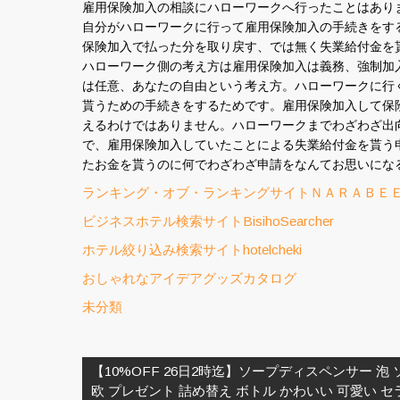
雇用保険加入の相談にハローワークへ行ったことはあり
自分がハローワークに行って雇用保険加入の手続きをす
保険加入で払った分を取り戻す、では無く失業給付金を
ハローワーク側の考え方は雇用保険加入は義務、強制加
は任意、あなたの自由という考え方。ハローワークに行
貰うための手続きをするためです。雇用保険加入して保
えるわけではありません。ハローワークまでわざわざ出
で、雇用保険加入していたことによる失業給付金を貰う
たお金を貰うのに何でわざわざ申請をなんてお思いにな
ランキング・オブ・ランキングサイトＮＡＲＡＢＥ
ビジネスホテル検索サイトBisihoSearcher
ホテル絞り込み検索サイトhotelcheki
おしゃれなアイデアグッズカタログ
未分類
投
稿
【10%OFF 26日2時迄】ソープディスペンサー 泡 
ナ
欧 プレゼント 詰め替え ボトル かわいい 可愛い セ