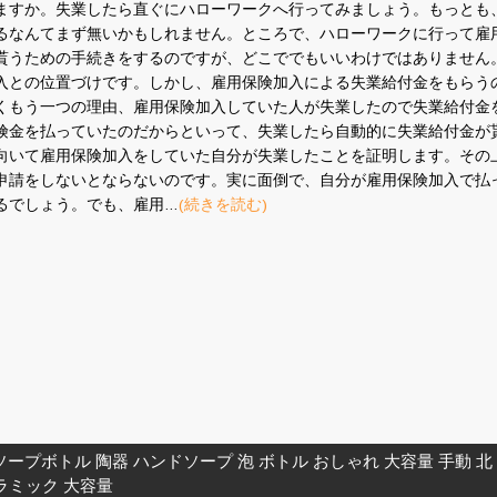
ますか。失業したら直ぐにハローワークへ行ってみましょう。もっとも
るなんてまず無いかもしれません。ところで、ハローワークに行って雇
貰うための手続きをするのですが、どこででもいいわけではありません
入との位置づけです。しかし、雇用保険加入による失業給付金をもらう
くもう一つの理由、雇用保険加入していた人が失業したので失業給付金
険金を払っていたのだからといって、失業したら自動的に失業給付金が
向いて雇用保険加入をしていた自分が失業したことを証明します。その
申請をしないとならないのです。実に面倒で、自分が雇用保険加入で払
るでしょう。でも、雇用…
(続きを読む)
Ｅ
ソープボトル 陶器 ハンドソープ 泡 ボトル おしゃれ 大容量 手動 北
ラミック 大容量