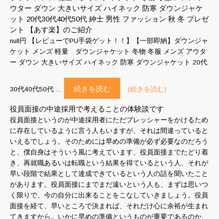
ウター ダウン 大きいサイズ ハイネック 防寒 ダウンジャケ
ット 20代30代40代50代 紳士 男性 ファッション 秋 冬 プレゼ
ント 【あす楽】のご紹介
null円 【レビューでPU手袋ゲット！！】【一部即納】ダウンジャ
ケット メンズ 軽量 ダウンジャケット 冬物 冬服 メンズ アウタ
ー ダウン 大きいサイズ ハイネック 防寒 ダウンジャケット 20代
続きを読む
30代40代50代 …
(続きを読む)
役員面接の中途採用で考えることの体験談です
役員面接というのが中途採用者にただプレッシャーをかけるため
に存在しているように言う人もいますが、それは間違っていると
いえるでしょう。そのためには早めの準備が必ず必要なのだろう
と、僕自身はそういう風に考えています、役員面接までたどり着
き、再就職あるいは転職という結果を得ているという人、それが
早い段階で結果として達成できているという人の話を聞いたこと
があります。役員面接にまでまだ遠いという人も、まずは思いつ
く限りで、今の自分に出来ることをこなしていきましょう。役員
面接を経て、早いところで決まれば、それだけ心に余裕が生まれ
てきますから。いかに早めの準備というものが重要であるのか、