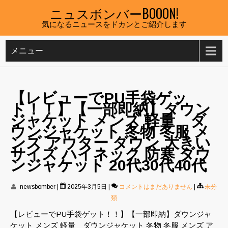
Skip
ニュスボンバーBOOON!
to
気になるニュースをドカンとご紹介します
content
メニュー
【レビューでPU手袋ゲッ
ト！！】【一部即納】ダウン
ジャケット メンズ 軽量 ダ
ウンジャケット 冬物 冬服 メ
ンズ アウター ダウン 大きい
サイズ ハイネック 防寒 ダウ
ンジャケット 20代30代40代
newsbomber
|
2025年3月5日
|
コメントはまだありません
|
未分
類
【レビューでPU手袋ゲット！！】【一部即納】ダウンジャ
ケット メンズ 軽量 ダウンジャケット 冬物 冬服 メンズ ア