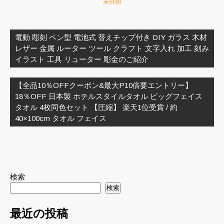
未分類
投
稿
電動 彫刻 ペン型 電池式 替えチップ付き DIY ガラス 木材
ナ
レザー 金属 ルーター ツール クラフト 文字入れ 加工 刻み
ビ
イラスト 工具 リューター 彫金のご紹介
ゲ
ー
【全品10％OFFクーポン&最大P10倍要エントリー】
シ
18％OFF 日本製 ホテルスタイルタオル ビッグフェイス
ョ
タオル 4枚同色セット 【圧縮】 楽天1位受賞 / 約
ン
40×100cm タオル フェイス
検索
検索
最近の投稿