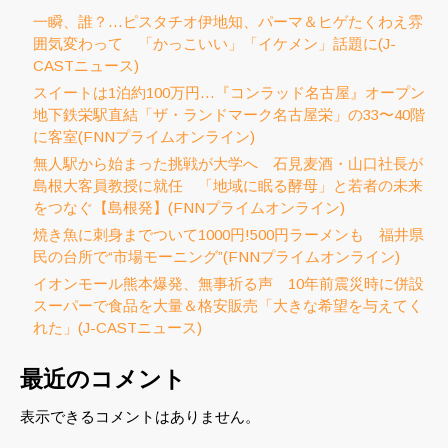
一瞬、誰？…ピスタチオ伊地知、パーマ＆ヒゲたくわえ雰
囲気変わって 「かっこいい」「イケメン」話題に(J-
CASTニュース)
スイートは1泊約100万円…『コンラッド名古屋』オープン
地下鉄栄駅直結「ザ・ランドマーク名古屋栄」の33〜40階
に客室(FNNプライムオンライン)
無人駅から始まった挑戦が大学へ 石見麦酒・山口社長が
島根大客員教授に就任 「地域に眠る酵母」と若者の未来
をつなぐ【島根発】(FNNプライムオンライン)
焼き魚に刺身までついて1000円!500円ラーメンも 福井県
民の台所で“市場モーニング”(FNNプライムオンライン)
イオンモール熊本爆発、無事祈る声 10年前震災時に併設
スーパーで食品を大量＆格安販売「大きな希望を与えてく
れた」(J-CASTニュース)
最近のコメント
表示できるコメントはありません。