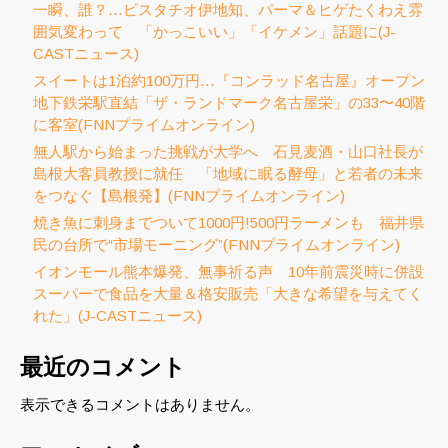
一瞬、誰？…ピスタチオ伊地知、パーマ＆ヒゲたくわえ雰
囲気変わって 「かっこいい」「イケメン」話題に(J-
CASTニュース)
スイートは1泊約100万円…『コンラッド名古屋』オープン
地下鉄栄駅直結「ザ・ランドマーク名古屋栄」の33〜40階
に客室(FNNプライムオンライン)
無人駅から始まった挑戦が大学へ 石見麦酒・山口社長が
島根大客員教授に就任 「地域に眠る酵母」と若者の未来
をつなぐ【島根発】(FNNプライムオンライン)
焼き魚に刺身までついて1000円!500円ラーメンも 福井県
民の台所で“市場モーニング”(FNNプライムオンライン)
イオンモール熊本爆発、無事祈る声 10年前震災時に併設
スーパーで食品を大量＆格安販売「大きな希望を与えてく
れた」(J-CASTニュース)
最近のコメント
表示できるコメントはありません。