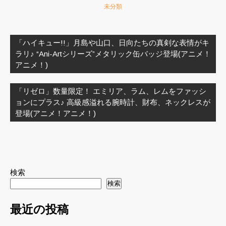
未分類
投
稿
「ハイキュー!!」月島や山口、日向たちの真剣な表情がキ
ナ
ラリ♪ “Ani-Artシリーズ”メタリック缶バッジ登場(アニメ！
ビ
アニメ！)
ゲ
ー
「リゼロ」数量限定！ エミリア、ラム、レムをファッシ
シ
ョンにプラス♪ 高級感溢れる腕時計、財布、ネックレスが
ョ
登場(アニメ！アニメ！)
ン
検索
検索
最近の投稿