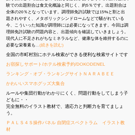
験での出題割合は食文化概論と同じく、約5％です。出題割合は
全体の20％となっています。調理師免許試験では15%と割と出
題されやすく、メタボリックシンドロームなどで騒がれている
今、こういった知識が調理師には必要になってきます。今回は調
理師免許試験の問題内容と、出題傾向を確認していきましょう。
現代人に不足されがちなミネラルなど、健康な体を維持するのに
必要な栄養素も…
(続きを読む)
全国の市町村別にホテル検索ができる便利な検索サイトです
お宿探しサポート/ホテル検索予約/DOKODENEL
ランキング・オブ・ランキングサイトＮＡＲＡＢＥＥ
かわいいスマホグッズ大集合
ルールや集団行動がわかりにくく、問題行動をしてしまう子
どもに・・
完全無料のイラスト教材で、適応力と判断力を育てましょ
う。
ＰＡＬＳ４Ｓ操作パネル 自閉症スペクトラム イラスト教
材