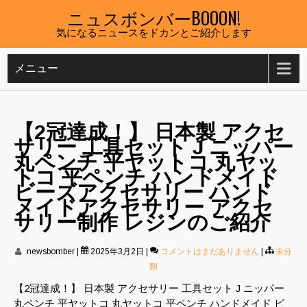
Skip
ニュスボンバーBOOON!
to
気になるニュースをドカンとご紹介します
content
メニュー
【2冠達成！】 日本製 アクセ
サリー 工具セット J ニッパー
丸ペンチ 平ヤットコ 丸ヤッ
トコ 平ペンチ ハンドメイド
ビーズアクセサリー ハンド
メイドアクセサリー アクセ
サリー制作 レジンのご紹介
newsbomber
|
2025年3月2日
|
コメントはまだありません
|
未分
類
【2冠達成！】 日本製 アクセサリー 工具セット J ニッパー
丸ペンチ 平ヤットコ 丸ヤットコ 平ペンチ ハンドメイド ビ