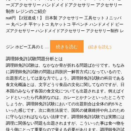
ーズアクセサリー ハンドメイドアクセサリー アクセサリー
制作 レジンのご紹介
null円 【2冠達成！】 日本製 アクセサリー 工具セット J ニッパ
ー 丸ペンチ 平ヤットコ 丸ヤットコ 平ペンチ ハンドメイド ビー
ズアクセサリー ハンドメイドアクセサリー アクセサリー制作 レ
続きを読む
ジン ホビー工具のミ …
(続きを読む)
調理師免許試験問題分析とは
調理師免許試験は、なかなか骨が折れる問題ばかりです。ちなみ
に調理師免許試験の問題は四肢択一解答方式になっているので、
出題形式としては楽な方でしょう。調理師免許試験の科目である
食文化概論とは、文字どうり食品の文化に関してなのですが、日
本国のみならず各国の食文化についても出題されます。例えばイ
ンドといったら代表的なのは、カレーとかナンといったところで
しょうか。調理師免許試験においての出題割合は全体の約5％と
いった感じです。次に衛生法規で、国民の健康維持や向上のため
に守らなければならない法律です。調理師免許試験では実際には
調理に関係ない問題も出題されますが、こういった事は食べ物を
扱う側にとって重要なので覚える必要があります。調理師免許試