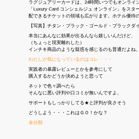
ラグジュアリーカードは、24時間いつでもオンライ
「Luxury Card コンシェルジュ オンライン
配できるチケットの領域も広がります。ホテル優待
【写真】チタン・ブラック・ゴールド・ブラックダイ
本当にあんなに効果が出るんなら嬉しいんだけど、
（ちょっと現実離れした）
インチキ商品のような疑惑を感じるのも普通だよね
わたしが気になっているのはコレ・・・
実践者の暴露レビューとかを参考にして
購入するかどうか決めようと思って
ネットで色々調べたら
そんなに悪い評判や口コミが無いんですよ。
サポートもしっかりしてる★と評判が良さそう
どうしよう・・・これはＧＯ！かな？
未分類
投