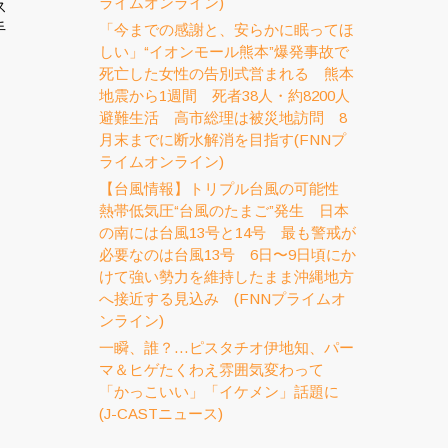
ライムオンライン)
ス
手
「今までの感謝と、安らかに眠ってほ
しい」“イオンモール熊本”爆発事故で
死亡した女性の告別式営まれる 熊本
地震から1週間 死者38人・約8200人
避難生活 高市総理は被災地訪問 8
月末までに断水解消を目指す(FNNプ
ライムオンライン)
【台風情報】トリプル台風の可能性
熱帯低気圧“台風のたまご”発生 日本
の南には台風13号と14号 最も警戒が
必要なのは台風13号 6日〜9日頃にか
けて強い勢力を維持したまま沖縄地方
へ接近する見込み (FNNプライムオ
ンライン)
一瞬、誰？…ピスタチオ伊地知、パー
マ＆ヒゲたくわえ雰囲気変わって
「かっこいい」「イケメン」話題に
(J-CASTニュース)