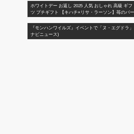
稿
ホワイトデー お返し 2025 人気 おしゃれ 高級 ギ
ナ
ツ プチギフト 【キハチ×リサ・ラーソン】苺のバ
ビ
ゲ
『モンハンワイルズ』イベントで「ヌ・エグドラ」
ー
ナビニュース)
シ
ョ
ン