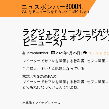
Skip
ニュスボンバーBOOON!
to
気になるニュースをドカンとご紹介します
content
ラグジュアリーカードがサービ
ンシェルジュ オンライン
ビニュース)
newsbomber
|
2025年2月28日
|
コメントは
ツイッターでセフレを量産する教科書 -セフレ量産
ここ最近、すいぶん話題になっている
株式会社SOWAKAの
ツイッターでセフレを量産する教科書 -セフレ量産コ
とても気になっているんですよね。
出典元：マイナビニュース