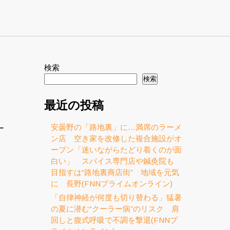
検索
検索
最近の投稿
安曇野の「路地裏」に…満席のラーメ
ー
ン店 空き家を改修した複合施設がオ
ープン「迷いながらたどり着くのが面
白い」 スパイス専門店や鍼灸院も
目指すは“路地裏商店街” 地域を元気
に 長野(FNNプライムオンライン)
「自律神経が何度も切り替わる」猛暑
の夏に潜む“クーラー病”のリスク 肩
回しと腹式呼吸で不調を撃退(FNNプ