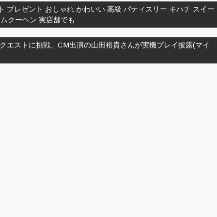
フト プレゼント おしゃれ かわいい 高級 パティスリー キハチ スイー
ームクーヘン 実店舗でも
クエストに挑戦、CM出演の山田裕貴さんが実機プレイ披露(マイ