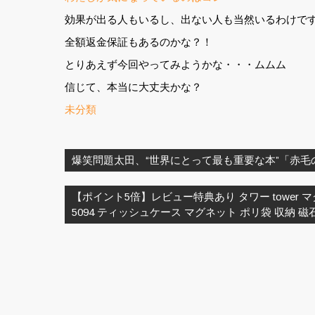
効果が出る人もいるし、出ない人も当然いるわけで
全額返金保証もあるのかな？！
とりあえず今回やってみようかな・・・ムムム
信じて、本当に大丈夫かな？
未分類
投
稿
爆笑問題太田、“世界にとって最も重要な本”「赤毛
ナ
ビ
【ポイント5倍】レビュー特典あり タワー tower
ゲ
5094 ティッシュケース マグネット ポリ袋 収納 
ー
シ
ョ
ン