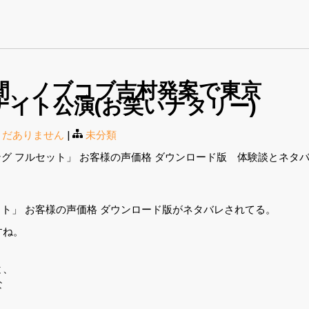
間、ノブコブ吉村発案で東京
ナイト公演(お笑いナタリー)
まだありません
|
未分類
ング フルセット」 お客様の声価格 ダウンロード版 体験談とネタ
ット」 お客様の声価格 ダウンロード版がネタバレされてる。
すね。
と、
な