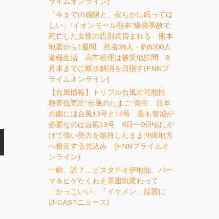
ライムオンライン)
「今までの感謝と、安らかに眠ってほ
しい」“イオンモール熊本”爆発事故で
死亡した女性の告別式営まれる 熊本
地震から1週間 死者38人・約8200人
避難生活 高市総理は被災地訪問 8
月末までに断水解消を目指す(FNNプ
ライムオンライン)
【台風情報】トリプル台風の可能性
熱帯低気圧“台風のたまご”発生 日本
の南には台風13号と14号 最も警戒が
必要なのは台風13号 6日〜9日頃にか
けて強い勢力を維持したまま沖縄地方
へ接近する見込み (FNNプライムオ
ンライン)
一瞬、誰？…ピスタチオ伊地知、パー
マ＆ヒゲたくわえ雰囲気変わって
「かっこいい」「イケメン」話題に
(J-CASTニュース)