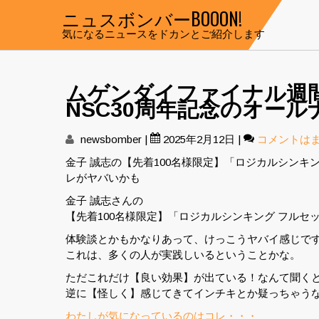
Skip
ニュスボンバーBOOON!
to
気になるニュースをドカンとご紹介します
content
ムゲンダイファイナル週
NSC30周年記念のオール
newsbomber
|
2025年2月12日
|
コメントは
金子 誠志の【先着100名様限定】「ロジカルシンキ
レがヤバいかも
金子 誠志さんの
【先着100名様限定】「ロジカルシンキング フルセ
体験談とかもかなりあって、けっこうヤバイ感じで
これは、多くの人が実践しいるということかな。
ただこれだけ【良い効果】が出ている！なんて聞く
逆に【怪しく】感じてきてインチキとか疑っちゃう
わたしが気になっているのはコレ・・・