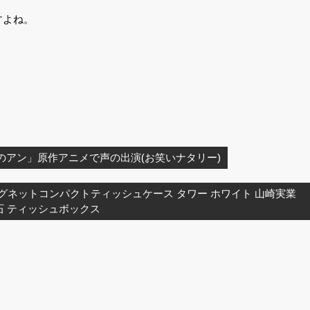
すよね。
のアン」原作アニメで声の出演(お笑いナタリー)
 マグネットコンパクトティッシュケース タワー ホワイト 山崎実業
磁石 ティッシュボックス