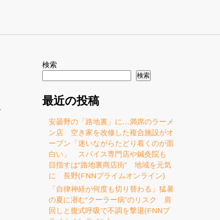
検索
検索
最近の投稿
バ
安曇野の「路地裏」に…満席のラーメ
ン店 空き家を改修した複合施設がオ
ープン「迷いながらたどり着くのが面
白い」 スパイス専門店や鍼灸院も
目指すは“路地裏商店街” 地域を元気
に 長野(FNNプライムオンライン)
「自律神経が何度も切り替わる」猛暑
の夏に潜む“クーラー病”のリスク 肩
回しと腹式呼吸で不調を撃退(FNNプ