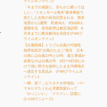
ライムオンライン)
「今までの感謝と、安らかに眠ってほ
しい」“イオンモール熊本”爆発事故で
死亡した女性の告別式営まれる 熊本
地震から1週間 死者38人・約8200人
避難生活 高市総理は被災地訪問 8
ー
月末までに断水解消を目指す(FNNプ
し
ライムオンライン)
【台風情報】トリプル台風の可能性
熱帯低気圧“台風のたまご”発生 日本
の南には台風13号と14号 最も警戒が
必要なのは台風13号 6日〜9日頃にか
けて強い勢力を維持したまま沖縄地方
へ接近する見込み (FNNプライムオ
ンライン)
一瞬、誰？…ピスタチオ伊地知、パー
マ＆ヒゲたくわえ雰囲気変わって
り
「かっこいい」「イケメン」話題に
(J-CASTニュース)