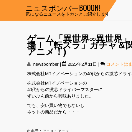
Skip
ニュスボンバーBOOON!
to
気になるニュースをドカンとご紹介します
content
ゲーム「異世界∞異世界
場！「転スラ」ガチャ＆
アニメ！)
newsbomber
|
2025年2月11日
|
コメントは
株式会社MTイノベーションの40代からの激芯ドラ
株式会社MTイノベーションの
40代からの激芯ドライバーマスターに
ずいぶん前から興味ありました。
でも、安い買い物でもないし
ネットの商品だから・・・
出典元：アニメ！アニメ！