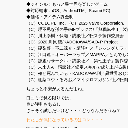
◆ジャンル：もっと異世界を楽しむゲーム
◆対応端末：iOS、AndroidTM、Steam(PC)
◆価格：アイテム課金制
（C）COLOPL, Inc. （C）2025 Valve Corporation.
（C）理不尽な孫の手/MFブックス/「無職転生II」
（C）川上泰樹・伏瀬・講談社／転スラ製作委員会
（C）2020 川原 礫/KADOKAWA/SAO-P Project
（C）硬梨菜・不二涼介・講談社／「シャングリラ・
（C）江口連・オーバーラップ／MAPPA／とんでも
（C）謙虚なサークル・講談社／「第七王子」製作
（C）未来人A・講談社／鑑定スキルで成り上がる製
（C）殆ど死んでいる・KADOKAWA刊／異世界お
（C）棚架ユウ・るろお／マイクロマガジン社／転
ちょっと不安があるんだよね。
口コミで見る限りでは、
良い評判もあるし
さっそく試したいけど・・・どうなんだろうね？
わたしが気になっているのはコレ・・・