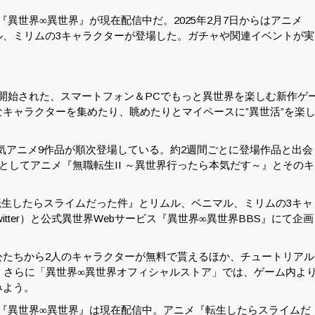
異世界∞異世界』が現在配信中だ。2025年2月7日からはアニメ
ル、ミリムの3キャラクターが登場した。ガチャや関連イベントが実
スが開始された、スマートフォン＆PCでもっと異世界を楽しむ新作ゲ
キャラクターを集めたり、眺めたりとマイペースに”異世活”を楽
人気アニメ9作品が順次登場している。約2週間ごとに登場作品と出会
としてアニメ『無職転生II ～異世界行ったら本気だす～』とそのキ
『転生したらスライムだった件』とリムル、ベニマル、ミリムの3キャ
tter）と公式異世界Webサービス『異世界∞異世界BBS』にて企画
公たちから2人のキャラクターが無料で貰えるほか、チュートリアル
。さらに「異世界∞異世界オフィシャルストア」では、ゲーム内よ
みよう。
『異世界∞異世界』は現在配信中。アニメ『転生したらスライムだ