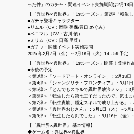
った件』のガチャ・関連イベント実施期間は2月18日1
【『異世界∞異世界』「1stシーズン」第2弾「転生
■ガチャ登場キャラクター
●リムル（CV：岡咲 美保/豊口 めぐみ）
●ベニマル（CV：古川 慎）
●ミリム（CV：日高 里菜）
■ガチャ・関連イベント実施期間
2025 年2月7日（金）～2月18日（火）14：59 予定
【『異世界∞異世界』「1stシーズン」開幕！登場作
■今後の予定
＜第3弾＞「ソードアート・オンライン」：2月18日
＜第4弾＞「シャングリラ・フロンティア」：3月1日
＜第5弾＞「とんでもスキルで異世界放浪メシ」：3月
＜第6弾＞「転生したら第七王子だったので、気ままに
＜第7弾＞「転生貴族、鑑定スキルで成り上がる」：4
＜第8弾＞「異世界おじさん」：5月1日（木）～5月
＜第9弾＞「転生したら剣でした」：5月16日（金）
【『異世界∞異世界』 基本情報】
◆ゲーム名：異世界∞異世界