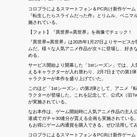
コロプラによるスマートフォン＆PC向け新作ゲーム『
『転生したらスライムだった件』とリムル、ベニマ
施されている。
【フォト】『異世界∞異世界』を画像でチェック！
『異世界∞異世界』は2025年1月27日よりサービ
ムだ。様々な人気アニメ作品が次々に登場し、好きな
める。
サービス開始より開幕した「1stシーズン」では、
えるキャラクターが入れ替わり、2月7日までの第1弾
ャラクターが本作を盛り上げていた。
このほど「1stシーズン」の第2弾として、アニメ
ラクターが登場した。これを記念して、公式X（旧Twi
が実施されている。
なお本作は、ゲーム開始時に人気アニメ作品の主人
達成でガチャ30連分が貰える企画も実施されている
もお得にゲーム内通貨を購入できる。ぜひ活用して
コロプラによるスマートフォン＆PC向け新作ゲーム