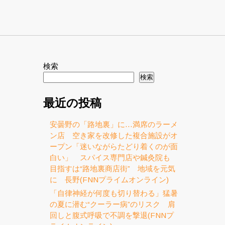
検索
！
検索
最近の投稿
安曇野の「路地裏」に…満席のラーメ
ン店 空き家を改修した複合施設がオ
ープン「迷いながらたどり着くのが面
白い」 スパイス専門店や鍼灸院も
目指すは“路地裏商店街” 地域を元気
に 長野(FNNプライムオンライン)
「自律神経が何度も切り替わる」猛暑
の夏に潜む“クーラー病”のリスク 肩
回しと腹式呼吸で不調を撃退(FNNプ