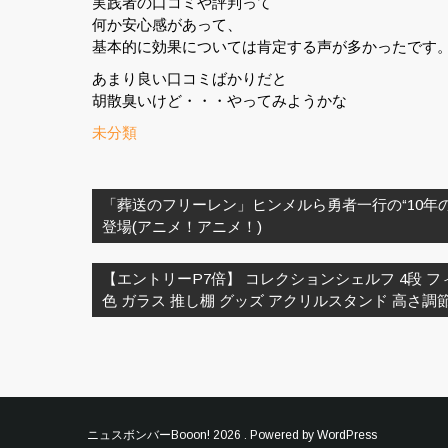
実践者の口コミや評判って
何か安心感があって、
基本的に効果については肯定する声が多かったです
あまり良い口コミばかりだと
胡散臭いけど・・・やってみようかな
未分類
投
稿
「葬送のフリーレン」ヒンメルら勇者一行の“10年の
ナ
登場(アニメ！アニメ！)
ビ
ゲ
【エントリーP7倍】 コレクションシェルフ 4段 フィ
ー
色 ガラス 推し棚 グッズ アクリルスタンド 高さ調
シ
ョ
ン
ニュスボンバーBooon!
2026 . Powered by WordPress