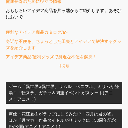
健康長寿のために役立つ情報
おもしろいアイデア商品を片っ端からご紹介します。あそび
においで
便利なアイデア商品カタログ/a>
身近な不便を、ちょっとした工夫とアイデアで解決するグッ
ズを紹介します
アイデア商品/便利グッズで身近な不便を解決！
未分類
投
稿
ゲーム「異世界∞異世界」リムル、ベニマル、ミリムが登
ナ
場！「転スラ」ガチャ＆関連イベントがスタート(アニ
ビ
メ！アニメ！)
ゲ
ー
声優・花江夏樹がラップにしてみた!?「四月は君の嘘」
シ
ほか「月マガ」作品タイトルがリリックに！50周年記念
ョ
PV公開(アニメ！アニメ！)
ン