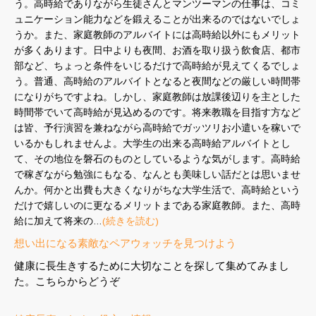
う。高時給でありながら生徒さんとマンツーマンの仕事は、コミ
ュニケーション能力などを鍛えることが出来るのではないでしょ
うか。また、家庭教師のアルバイトには高時給以外にもメリット
が多くあります。日中よりも夜間、お酒を取り扱う飲食店、都市
部など、ちょっと条件をいじるだけで高時給が見えてくるでしょ
う。普通、高時給のアルバイトとなると夜間などの厳しい時間帯
になりがちですよね。しかし、家庭教師は放課後辺りを主とした
時間帯でいて高時給が見込めるのです。将来教職を目指す方など
は皆、予行演習を兼ねながら高時給でガッツリお小遣いを稼いで
いるかもしれませんよ。大学生の出来る高時給アルバイトとし
て、その地位を磐石のものとしているような気がします。高時給
で稼ぎながら勉強にもなる、なんとも美味しい話だとは思いませ
んか。何かと出費も大きくなりがちな大学生活で、高時給という
だけで嬉しいのに更なるメリットまである家庭教師。また、高時
給に加えて将来の…
(続きを読む)
想い出になる素敵なペアウォッチを見つけよう
健康に長生きするために大切なことを探して集めてみまし
た。こちらからどうぞ