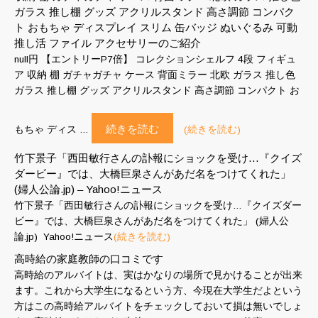
ガラス 推し棚 グッズ アクリルスタンド 高さ調節 コンパク
ト おもちゃ ディスプレイ スリム 缶バッジ ぬいぐるみ 可動
推し活 ファイル アクセサリーのご紹介
null円 【エントリーP7倍】 コレクションシェルフ 4段 フィギュ
ア 収納 棚 ガチャガチャ ケース 背面ミラー 北欧 ガラス 推し色
ガラス 推し棚 グッズ アクリルスタンド 高さ調節 コンパクト お
続きを読む
もちゃ ディス …
(続きを読む)
竹下景子「西田敏行さんの訃報にショックを受け…『クイズ
ダービー』では、大橋巨泉さんがあだ名をつけてくれた」
(婦人公論.jp) – Yahoo!ニュース
竹下景子「西田敏行さんの訃報にショックを受け…『クイズダー
ビー』では、大橋巨泉さんがあだ名をつけてくれた」 (婦人公
論.jp) Yahoo!ニュース
(続きを読む)
高時給の家庭教師の口コミです
高時給のアルバイトは、実はかなりの場所で見かけることが出来
ます。これから大学生になるという方、今現在大学生だよという
方はこの高時給アルバイトをチェックしておいて損は無いでしょ