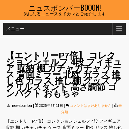
Skip
ニュスボンバーBOOON!
to
気になるニュースをドカンとご紹介します
content
メニュー
【エントリーP7倍】 コレク
ションシェルフ 4段 フィギュ
ア 収納 棚 ガチャガチャ ケー
ス 背面ミラー 北欧 ガラス 推
し色 ガラス 推し棚 グッズ ア
クリルスタンド 高さ調節 コ
ンパクト おもちゃ
newsbomber
|
2025年2月11日
|
コメントはまだありません
|
未
分類
【エントリーP7倍】 コレクションシェルフ 4段 フィギュア
収納 棚 ガチャガチャ ケース 背面ミラー 北欧 ガラス 推し色