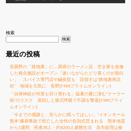
検索
検索
最近の投稿
安曇野の「路地裏」に…満席のラーメン店 空き家を改修
した複合施設がオープン「迷いながらたどり着くのが面白
い」 スパイス専門店や鍼灸院も 目指すは“路地裏商店
街” 地域を元気に 長野(FNNプライムオンライン)
「自律神経が何度も切り替わる」猛暑の夏に潜む“クーラー
病”のリスク 肩回しと腹式呼吸で不調を撃退(FNNプライ
ムオンライン)
「今までの感謝と、安らかに眠ってほしい」“イオンモール
熊本”爆発事故で死亡した女性の告別式営まれる 熊本地震
から1週間 死者38人・約8200人避難生活 高市総理は被