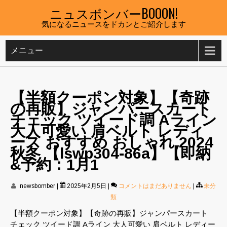
Skip
ニュスボンバーBOOON!
to
気になるニュースをドカンとご紹介します
content
メニュー
【半額クーポン対象】【奇跡
の再販】ジャンパースカート
チェック ツイード調 Aライン
大人可愛い 肩ベルト レディ
ース おすすめ おしゃれ 2024
秋冬 【lswp304-86a】【即納
&予約：1月1
newsbomber
|
2025年2月5日
|
コメントはまだありません
|
未分
類
【半額クーポン対象】【奇跡の再販】ジャンパースカート
チェック ツイード調 Aライン 大人可愛い 肩ベルト レディー