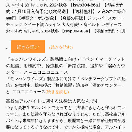
ス おすすめ おしゃれ 2024秋冬 【lswp304-86a】【即納&予
約：1月16日入荷予定順次発送】【送料無料】メ込2のご紹介
null円 【半額クーポン対象】【奇跡の再販】ジャンパースカート
チェック ツイード調 Aライン 大人可愛い 肩ベルト レディース
おすすめ おしゃれ 2024秋冬 【lswp304-86a】【即納&予約：1月
続きを読む
…
(続きを読む)
『モンハンワイルズ』製品版に向けて「ベンチマークソフト
の配信」を検討中。操虫棍の「舞踏跳躍」追加や「溜めカウ
ンター」と – ニコニコニュース
『モンハンワイルズ』製品版に向けて「ベンチマークソフトの配
信」を検討中。操虫棍の「舞踏跳躍」追加や「溜めカウンター」
と ニコニコニュース
(続きを読む)
高校生アルバイトに関する法律は人気なんです
つまり高校生アルバイトであっても、法律にきちんと守られてい
ますし、また法律を守らなければなりません。ただし高校生アル
バイトは未成年になりますから、履歴書と一緒に年齢証明書が必
要になってくるそうなのです。ですから極端な場合、アルバイト