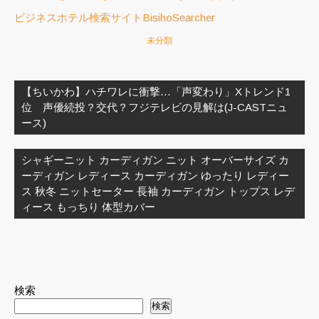
ビジネスホテル検索サイトBisihoSearcher
未分類
投
稿
【ちいかわ】ハチワレに衝撃…「声変わり」Xトレンド1
ナ
位 声優続投？交代？フジテレビの見解は(J-CASTニュ
ビ
ース)
ゲ
ー
シャギーニット カーディガン ニット オーバーサイズ カ
シ
ーディガン レディース カーディガン ゆったり レディー
ョ
ス 秋冬 ニットセーター 長袖 カーディガン トップス レデ
ン
ィース もっちり 体型カバー
検索
検索