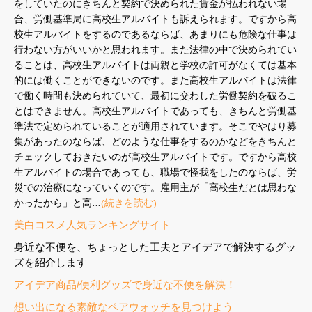
をしていたのにきちんと契約で決められた賃金が払われない場
合、労働基準局に高校生アルバイトも訴えられます。ですから高
校生アルバイトをするのであるならば、あまりにも危険な仕事は
行わない方がいいかと思われます。また法律の中で決められてい
ることは、高校生アルバイトは両親と学校の許可がなくては基本
的には働くことができないのです。また高校生アルバイトは法律
で働く時間も決められていて、最初に交わした労働契約を破るこ
とはできません。高校生アルバイトであっても、きちんと労働基
準法で定められていることが適用されています。そこでやはり募
集があったのならば、どのような仕事をするのかなどをきちんと
チェックしておきたいのが高校生アルバイトです。ですから高校
生アルバイトの場合であっても、職場で怪我をしたのならば、労
災での治療になっていくのです。雇用主が「高校生だとは思わな
かったから」と高…
(続きを読む)
美白コスメ人気ランキングサイト
身近な不便を、ちょっとした工夫とアイデアで解決するグッ
ズを紹介します
アイデア商品/便利グッズで身近な不便を解決！
想い出になる素敵なペアウォッチを見つけよう