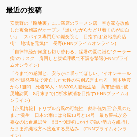
最近の投稿
安曇野の「路地裏」に…満席のラーメン店 空き家を改修
した複合施設がオープン「迷いながらたどり着くのが面白
い」 スパイス専門店や鍼灸院も 目指すは“路地裏商店
街” 地域を元気に 長野(FNNプライムオンライン)
「自律神経が何度も切り替わる」猛暑の夏に潜む“クーラー
病”のリスク 肩回しと腹式呼吸で不調を撃退(FNNプライ
ムオンライン)
「今までの感謝と、安らかに眠ってほしい」“イオンモール
熊本”爆発事故で死亡した女性の告別式営まれる 熊本地震
から1週間 死者38人・約8200人避難生活 高市総理は被
災地訪問 8月末までに断水解消を目指す(FNNプライムオ
ンライン)
【台風情報】トリプル台風の可能性 熱帯低気圧“台風のた
まご”発生 日本の南には台風13号と14号 最も警戒が必
要なのは台風13号 6日〜9日頃にかけて強い勢力を維持し
たまま沖縄地方へ接近する見込み (FNNプライムオンラ
イン)