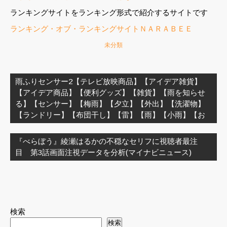
ランキングサイトをランキング形式で紹介するサイトです
ランキング・オブ・ランキングサイトＮＡＲＡＢＥＥ
未分類
投
稿
雨ふりセンサー2【テレビ放映商品】【アイデア雑貨】
ナ
【アイデア商品】【便利グッズ】【雑貨】【雨を知らせ
ビ
る】【センサー】【梅雨】【夕立】【外出】【洗濯物】
ゲ
【ランドリー】【布団干し】【雷】【雨】【小雨】【お
ー
シ
『べらぼう』綾瀬はるかの不穏なセリフに視聴者最注
ョ
目 第3話画面注視データを分析(マイナビニュース)
ン
検索
検索