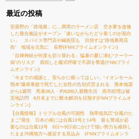
最近の投稿
安曇野の「路地裏」に…満席のラーメン店 空き家を改修
した複合施設がオープン「迷いながらたどり着くのが面白
い」 スパイス専門店や鍼灸院も 目指すは“路地裏商店
街” 地域を元気に 長野(FNNプライムオンライン)
「自律神経が何度も切り替わる」猛暑の夏に潜む“クーラー
病”のリスク 肩回しと腹式呼吸で不調を撃退(FNNプライ
ムオンライン)
「今までの感謝と、安らかに眠ってほしい」“イオンモール
熊本”爆発事故で死亡した女性の告別式営まれる 熊本地震
から1週間 死者38人・約8200人避難生活 高市総理は被
災地訪問 8月末までに断水解消を目指す(FNNプライムオ
ンライン)
【台風情報】トリプル台風の可能性 熱帯低気圧“台風のた
まご”発生 日本の南には台風13号と14号 最も警戒が必
要なのは台風13号 6日〜9日頃にかけて強い勢力を維持し
たまま沖縄地方へ接近する見込み (FNNプライムオンラ