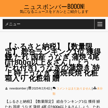
Skip
ニュスボンバーBOOON!
to
気になるニュースをドカンとご紹介します
content
メニュー
【ふるさと納税】【数量限
定】 総合ランキング1位 獲得
鰻 たれ 国産 うなぎ 蒲焼 4尾
(計800g以上＆さんしょう、
たれ付き) うなぎの蒲焼き 特
上 特上うなぎ 蒲焼長焼 化粧
箱入り 化粧箱 贈
newsbomber
|
2025年2月4日
|
コメントはまだありません
|
未分
類
【ふるさと納税】【数量限定】 総合ランキング1位 獲得 鰻
たれ 国産 うなぎ 蒲焼 4尾 (計800g以上＆さんしょう、たれ