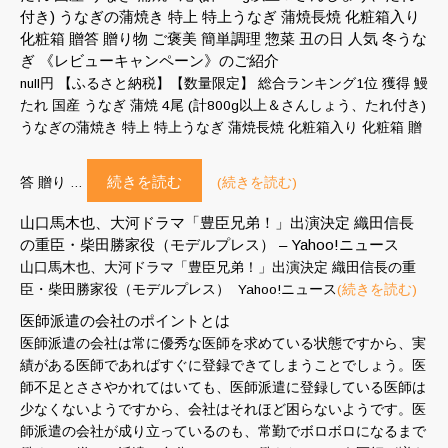
付き) うなぎの蒲焼き 特上 特上うなぎ 蒲焼長焼 化粧箱入り
化粧箱 贈答 贈り物 ご褒美 簡単調理 惣菜 丑の日 人気 冬うな
ぎ 《レビューキャンペーン》のご紹介
null円 【ふるさと納税】【数量限定】 総合ランキング1位 獲得 鰻
たれ 国産 うなぎ 蒲焼 4尾 (計800g以上＆さんしょう、たれ付き)
うなぎの蒲焼き 特上 特上うなぎ 蒲焼長焼 化粧箱入り 化粧箱 贈
続きを読む
答 贈り …
(続きを読む)
山口馬木也、大河ドラマ「豊臣兄弟！」出演決定 織田信長
の重臣・柴田勝家役（モデルプレス） – Yahoo!ニュース
山口馬木也、大河ドラマ「豊臣兄弟！」出演決定 織田信長の重
臣・柴田勝家役（モデルプレス） Yahoo!ニュース
(続きを読む)
医師派遣の会社のポイントとは
医師派遣の会社は常に優秀な医師を求めている状態ですから、実
績がある医師であればすぐに登録できてしまうことでしょう。医
師不足とささやかれてはいても、医師派遣に登録している医師は
少なくないようですから、会社はそれほど困らないようです。医
師派遣の会社が成り立っているのも、常勤でボロボロになるまで