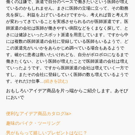
働くのは嫌で、派遣で自分のペースで働きたいという医師が増え
ているのかもしれません。まさに医師の立場に立って、その勤務
先を探し、利益を上げているわけですから、考えれば昔と考え方
が変わってきていることを実感させられるのが医師派遣です。医
師派遣の会社は医師が働きやすい病院などをくまなく探して、と
きには健診といったスポット派遣を用意しています。ですから中
には複数の医師派遣の会社に登録している医師もいるようで、ど
この派遣先がいいかをあらかじめ調べている場合もあるようで
す。確かに患者は救いたいけれども、自分がボロボロになるまで
働きたくない、という医師が増えたことで医師派遣の会社は増え
ていったようです。ですから医師派遣の会社は増えていく一方で
すし、またその会社に登録していく医師の数も増えているようで
す。それだけ仕事…
(続きを読む)
おもしろいアイデア商品を片っ端からご紹介します。あそび
においで
便利なアイデア商品カタログ/a>
趣味のバイク・ツーリング
男がもらって嬉しいプレゼントはなに？