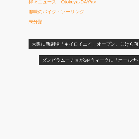
得々ニュース Otokuya-DAY/a>
趣味のバイク・ツーリング
未分類
投
稿
大阪に新劇場「キイロイエイ」オープン、こけら落
ナ
ビ
ダンビラムーチョがSPウィークに「オールナ
ゲ
ー
シ
ョ
ン