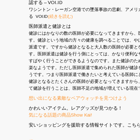
認する – VOI.ID
ワシントン・レーガン空港での墜落事故の悲劇、アメリ
る VOI.ID
(続きを読む)
医師派遣と健診とは
健診にはかなりの数の医師が必要になってきますから、
す。健診という地域の方々の健康を調べることでは、や
派遣です。ですから健診となると大人数の医師が必要と
す。医師派遣は健診を行う側にとっては、かなり便利な
すばやく行うことができるようなのです。また健診のた
楽なようです。ただし医師派遣で集められた医師が健診
うです。つまり医師派遣で働きたいと考えている医師に
健診となるとたくさんの医師が必要となってきますから
て健診を行うことは、医師不足の地域が増えている現在
想い出になる素敵なペアウォッチを見つけよう
かわいいアイテム。レアグッズが見つかる！
気になる話題の商品Show Kai!
安いショッピングを援助する情報サイトです。こち