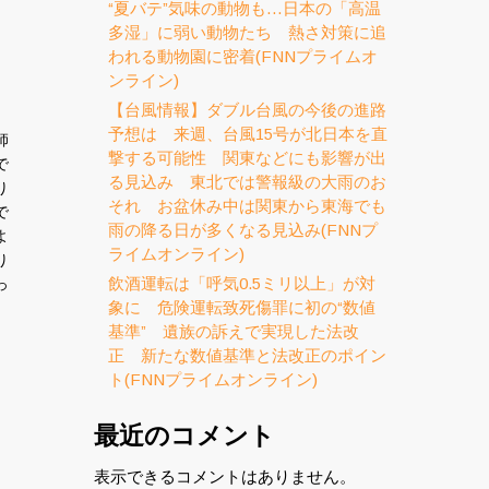
“夏バテ”気味の動物も…日本の「高温
多湿」に弱い動物たち 熱さ対策に追
われる動物園に密着(FNNプライムオ
ンライン)
【台風情報】ダブル台風の今後の進路
予想は 来週、台風15号が北日本を直
師
撃する可能性 関東などにも影響が出
で
る見込み 東北では警報級の大雨のお
り
それ お盆休み中は関東から東海でも
で
雨の降る日が多くなる見込み(FNNプ
よ
ライムオンライン)
り
飲酒運転は「呼気0.5ミリ以上」が対
っ
象に 危険運転致死傷罪に初の“数値
基準” 遺族の訴えで実現した法改
正 新たな数値基準と法改正のポイン
ト(FNNプライムオンライン)
最近のコメント
表示できるコメントはありません。