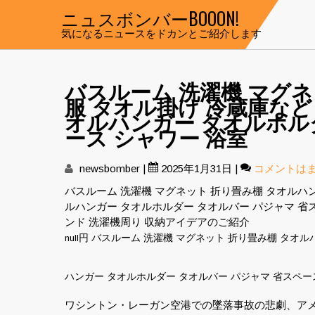
Skip
ニュスボンバーBOOON!
to
気になるニュースをドカンとご紹介します
content
バスルーム 洗濯機 マグ
服 タオル掛け 冷蔵庫など 
オルハンガー タオルホル
ース シャワー 浴室
newsbomber
|
2025年1月31日
|
コメントは
バスルーム 洗濯機 マグネット 折り畳み棚 タオルハン
ルハンガー タオルホルダー タオルバー パジャマ 省ス
ンド 洗濯機周り 収納アイデアのご紹介
null円 バスルーム 洗濯機 マグネット 折り畳み棚 タオ
ハンガー タオルホルダー タオルバー パジャマ 省スペース
ワシントン・レーガン空港での墜落事故の悲劇、アメ