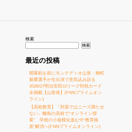
検索
検索
最近の投稿
開幕戦を前にモンテディオ山形・柳町
魁耀選手が生出演で意気込み語る
2026/27明治安田J2リーグ対戦カード
全掲載【山形発】(FNNプライムオン
ライン)
【高校教育】「対面ではニーズ満たせ
ない」離島の高校で“オンライン授
業” 学校の小規模化進む中“教育格
差”解消へ(FNNプライムオンライン)