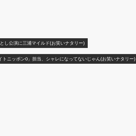
とし公演に三浦マイルド(お笑いナタリー)
イトニッポン0」担当、シャレになってないじゃん(お笑いナタリー)