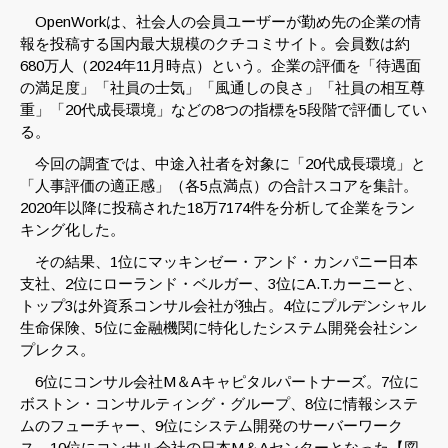
OpenWorkは、社会人の会員ユーザーが勤め先の企業の情
報を投稿する国内最大規模のクチコミサイト。会員数は約
680万人（2024年11月時点）という。企業の評価を「待遇面
の満足度」「社員の士気」「風通しの良さ」「社員の相互尊
重」「20代成長環境」などの8つの指標を5段階で評価してい
る。
今回の調査では、中途入社者を対象に「20代成長環境」と
「人事評価の適正感」（各5点満点）の合計スコアを集計。
2020年以降に投稿された18万7174件を分析して企業をラン
キング化した。
その結果、1位にマッキンゼー・アンド・カンパニー日本
支社、2位にローランド・ベルガー、3位にA.T.カーニーと、
トップ3は外資系コンサル会社が独占。4位にプルデンシャル
生命保険、5位に金融機関に特化したシステム開発会社シン
プレクス。
6位にコンサル会社M＆Aキャピタルパートナーズ。7位に
ボストン・コンサルティング・グループ、8位に情報システ
ムのフューチャー、9位にシステム開発のサーバーワーク
ス、10位にコンサル会社の日本M＆Aセンターとなった【図