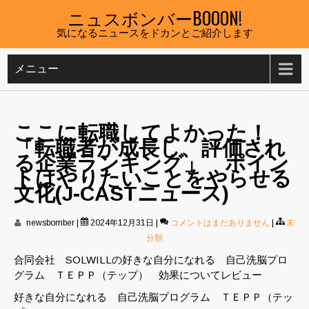
Skip
ニュスボンバーBOOON!
to
気になるニュースをドカンとご紹介します
content
メニュー
ここに転職してよかった！
「転職者が成長し、評価され
る企業ランキング」 ポイン
トはやりたいことをやらせる
文化(J-CASTニュース)
newsbomber
|
2024年12月31日
|
コメントはまだありません
|
未
分類
合同会社 SOLWILLの好きな自分になれる 自己洗脳プロ
グラム ＴＥＰＰ（テップ） 効果についてレビュー
好きな自分になれる 自己洗脳プログラム ＴＥＰＰ（テッ