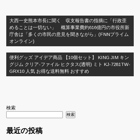
投
稿
大西一史熊本市長に聞く 収支報告書の指摘に「行政歪
ナ
めることは一切ない」 概算事業費約616億円の市役所新
ビ
庁舎は「多くの市民の意見を聞きながら」(FNNプライム
ゲ
オンライン)
ー
シ
便利グッズ アイデア商品 【10個セット】 KING JIM キン
ョ
グジム クリア-ファイル ヒクタス(透明) ミト KJ-7281TW-
ン
GRX10 人気 お得な送料無料 おすすめ
検索
検索
最近の投稿