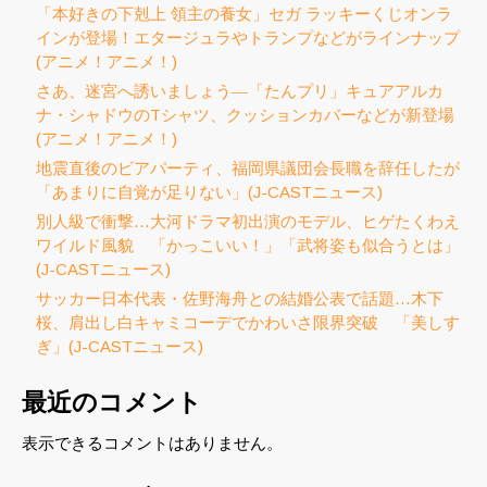
「本好きの下剋上 領主の養女」セガ ラッキーくじオンラ
インが登場！エタージュラやトランプなどがラインナップ
(アニメ！アニメ！)
さあ、迷宮へ誘いましょう―「たんプリ」キュアアルカ
ナ・シャドウのTシャツ、クッションカバーなどが新登場
(アニメ！アニメ！)
地震直後のビアパーティ、福岡県議団会長職を辞任したが
「あまりに自覚が足りない」(J-CASTニュース)
別人級で衝撃…大河ドラマ初出演のモデル、ヒゲたくわえ
ワイルド風貌 「かっこいい！」「武将姿も似合うとは」
(J-CASTニュース)
サッカー日本代表・佐野海舟との結婚公表で話題…木下
桜、肩出し白キャミコーデでかわいさ限界突破 「美しす
ぎ」(J-CASTニュース)
最近のコメント
表示できるコメントはありません。