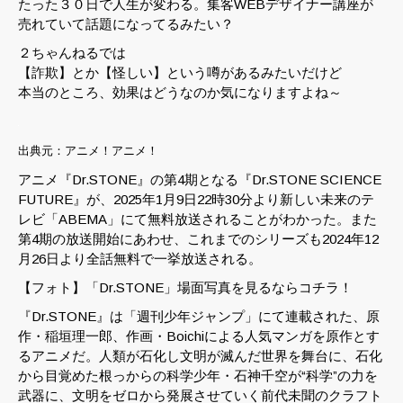
たった３０日で人生が変わる。集客WEBデザイナー講座が
売れていて話題になってるみたい？
２ちゃんねるでは
【詐欺】とか【怪しい】という噂があるみたいだけど
本当のところ、効果はどうなのか気になりますよね～
出典元：アニメ！アニメ！
アニメ『Dr.STONE』の第4期となる『Dr.STONE SCIENCE
FUTURE』が、2025年1月9日22時30分より新しい未来のテ
レビ「ABEMA」にて無料放送されることがわかった。また
第4期の放送開始にあわせ、これまでのシリーズも2024年12
月26日より全話無料で一挙放送される。
【フォト】「Dr.STONE」場面写真を見るならコチラ！
『Dr.STONE』は「週刊少年ジャンプ」にて連載された、原
作・稲垣理一郎、作画・Boichiによる人気マンガを原作とす
るアニメだ。人類が石化し文明が滅んだ世界を舞台に、石化
から目覚めた根っからの科学少年・石神千空が“科学”の力を
武器に、文明をゼロから発展させていく前代未聞のクラフト