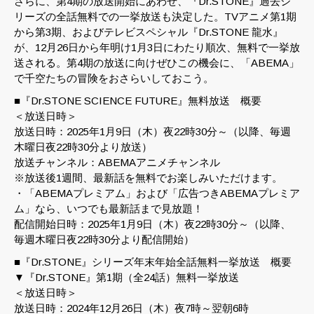
さらに、第4期の放送開始にあわせ、『Dr.STONE』過去シ
リーズの全話無料での一挙放送も決定した。TVアニメ第1期
から第3期、およびテレビスペシャル『Dr.STONE 龍水』
が、12月26日から年明け1月3日にわたり順次、無料で一挙放
送される。第4期の放送に向けぜひこの機会に、「ABEMA」
で千空たちの冒険をおさらいしておこう。
■『Dr.STONE SCIENCE FUTURE』無料放送 概要
＜放送日時＞
放送日時：2025年1月9日（木）夜22時30分～（以降、毎週
木曜日夜22時30分より放送）
放送チャンネル：ABEMAアニメチャンネル
※放送後1週間、最新話を無料でお楽しみいただけます。
・「ABEMAプレミアム」および「広告つきABEMAプレミア
ム」なら、いつでも最新話まで見放題！
配信開始日時：2025年1月9日（木）夜22時30分～（以降、
毎週木曜日夜22時30分より配信開始）
■『Dr.STONE』シリーズ年末年始全話無料一挙放送 概要
▼『Dr.STONE』第1期（全24話）無料一挙放送
＜放送日時＞
放送日時：2024年12月26日（木）夜7時～翌朝6時