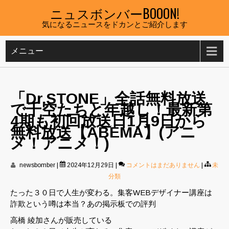
Skip
ニュスボンバーBOOON!
to
気になるニュースをドカンとご紹介します
content
メニュー
「Dr.STONE」全話無料放送
で千空たちと年越し！最新第
4期も初回放送日1月9日から
無料放送【ABEMA】(アニ
メ！アニメ！)
newsbomber
|
2024年12月29日
|
コメントはまだありません
|
未
分類
たった３０日で人生が変わる。集客WEBデザイナー講座は
詐欺という噂は本当？あの掲示板での評判
高橋 綾加さんが販売している