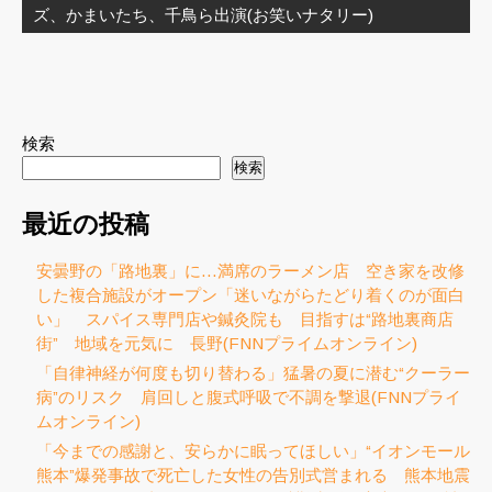
ズ、かまいたち、千鳥ら出演(お笑いナタリー)
ョ
ン
検索
検索
最近の投稿
安曇野の「路地裏」に…満席のラーメン店 空き家を改修
した複合施設がオープン「迷いながらたどり着くのが面白
い」 スパイス専門店や鍼灸院も 目指すは“路地裏商店
街” 地域を元気に 長野(FNNプライムオンライン)
「自律神経が何度も切り替わる」猛暑の夏に潜む“クーラー
病”のリスク 肩回しと腹式呼吸で不調を撃退(FNNプライ
ムオンライン)
「今までの感謝と、安らかに眠ってほしい」“イオンモール
熊本”爆発事故で死亡した女性の告別式営まれる 熊本地震