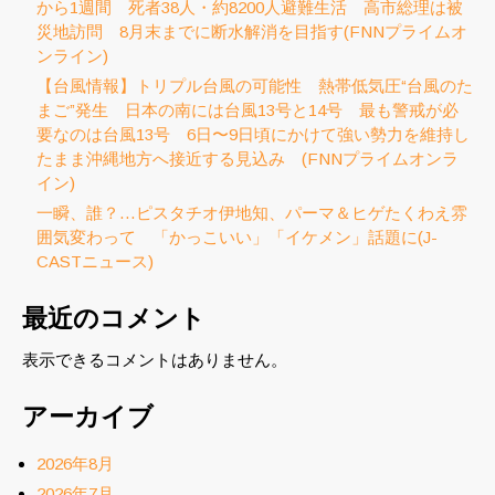
から1週間 死者38人・約8200人避難生活 高市総理は被
災地訪問 8月末までに断水解消を目指す(FNNプライムオ
ンライン)
【台風情報】トリプル台風の可能性 熱帯低気圧“台風のた
まご”発生 日本の南には台風13号と14号 最も警戒が必
要なのは台風13号 6日〜9日頃にかけて強い勢力を維持し
たまま沖縄地方へ接近する見込み (FNNプライムオンラ
イン)
一瞬、誰？…ピスタチオ伊地知、パーマ＆ヒゲたくわえ雰
囲気変わって 「かっこいい」「イケメン」話題に(J-
CASTニュース)
最近のコメント
表示できるコメントはありません。
アーカイブ
2026年8月
2026年7月