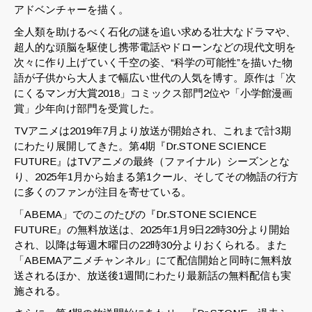
アドベンチャーを描く。
全人類を助けるべく石化の謎を追い求める壮大なドラマや、
超人的な頭脳を駆使し携帯電話やドローンなどの現代文明を
次々に作り上げていく千空の姿、“科学の可能性”を描いた物
語が子供から大人まで幅広い世代の人気を博す。原作は「次
にくるマンガ大賞2018」コミックス部門2位や「小学館漫画
賞」少年向け部門を受賞した。
TVアニメは2019年7月より放送が開始され、これまで計3期
にわたり展開してきた。第4期『Dr.STONE SCIENCE
FUTURE』はTVアニメの最終（ファイナル）シーズンとな
り、2025年1月から始まる第1クール、そしてその物語の行方
に多くのファンが注目を寄せている。
「ABEMA」でのこのたびの『Dr.STONE SCIENCE
FUTURE』の無料放送は、2025年1月9日22時30分より開始
され、以降は毎週木曜日の22時30分よりおくられる。また
「ABEMAアニメチャンネル」にて配信開始と同時に無料放
送されるほか、放送後1週間にわたり最新話の無料配信も実
施される。