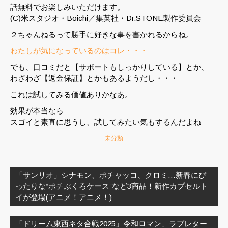
話無料でお楽しみいただけます。
(C)米スタジオ・Boichi／集英社・Dr.STONE製作委員会
２ちゃんねるって勝手に好きな事を書かれるからね。
わたしが気になっているのはコレ・・・
でも、口コミだと【サポートもしっかりしている】とか、
わざわざ【返金保証】とかもあるようだし・・・
これは試してみる価値ありかなあ。
効果が本当なら
スゴイと素直に思うし、試してみたい気もするんだよね
未分類
投
稿
「サンリオ」シナモン、ポチャッコ、クロミ…新春にぴ
ナ
ったりな“ポチぶくろケース”など3商品！新作カプセルト
ビ
イが登場(アニメ！アニメ！)
ゲ
ー
「ドリーム東西ネタ合戦2025」令和ロマン、ラブレター
シ